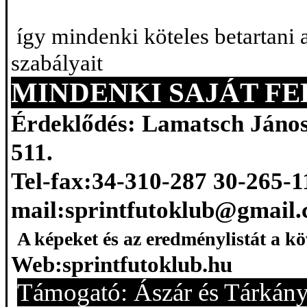
így mindenki köteles betartani 
szabályait
MINDENKI SAJÁT F
Érdeklődés:
Lamatsch
János
511.
Tel-fax
:34-310-287 30-265-1
mail
:sprintfutoklub@gmail
A képeket és az eredménylistát a k
Web
:sprintfutoklub.hu
Támogató: Ászár és Tárkán