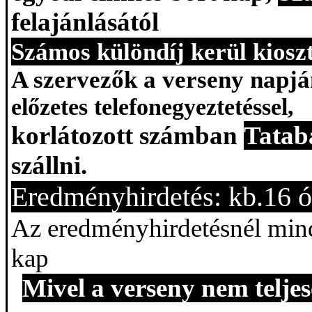
felajánlásától
Számos különdíj kerül kioszt
A szervezők a verseny napj
előzetes telefonegyeztetéssel,
korlátozott számban
Tatab
szállni.
Eredményhirdetés: kb.16 ó
Az eredményhirdetésnél mind
kap
Mivel a verseny nem teljes