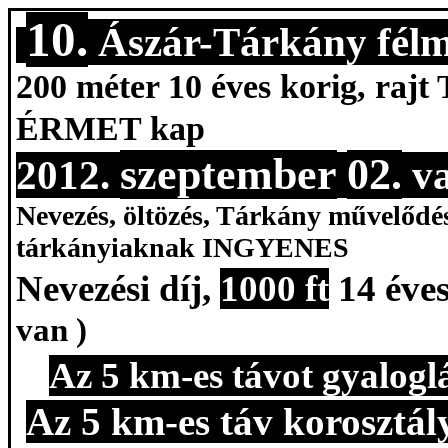
10.
Ászár-Tárkány
fél
200 méter 10 éves korig, raj
ÉRMET kap
szeptember
02.
2012.
va
Nevezés, öltözés, Tárkány művelődés
tárkányiaknak
INGYENES
Nevezési díj,
1000
ft
14 éve
van )
Az 5 km-es távot gyaloglás
Az 5 km-es táv
korosztál