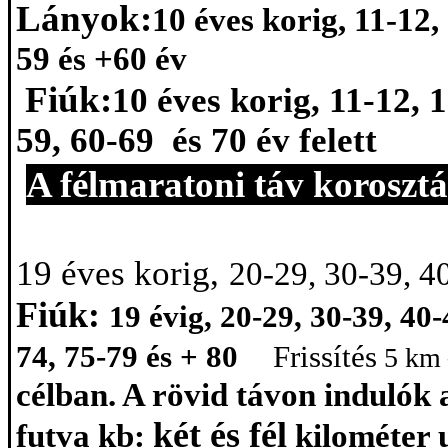
Lányok:
10 éves korig, 11-12,
59 és +60 év
Fiúk:
10 éves korig, 11-12, 1
59,
60-69
és
70 év felett
A
félmaratoni
táv
korosztá
19 éves korig,
20-29, 30-39, 40
Fiúk:
19 évig, 20-29, 30-39, 40-
74, 75-79 és +
80
Frissítés
5 km 
célban. A
rövid távon
indulók 
két és fél
futva
kb
:
kilométer 