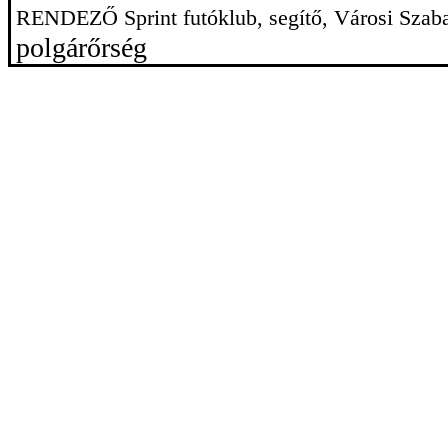
RENDEZŐ Sprint futóklub, segítő, Városi Szaba
polgárőrség