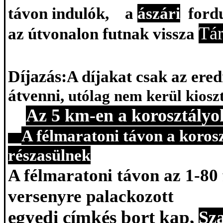
távon indulók,
a
ászári
ford
Tá
az útvonalon futnak vissza
Díjazás
:
A
díjakat csak az ere
átvenni,
utólag nem kerül kiosz
Az 5 km-en a korosztályo
A
félmaratoni
távon a koros
részasülnek
A
félmaratoni
távon az 1-80 f
versenyre palackozott
egyedi címkés bort kap,
Sz