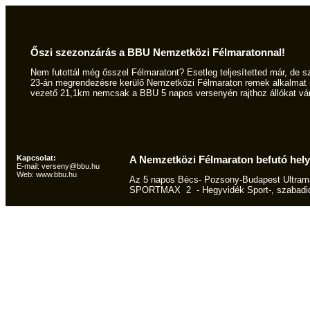
Őszi szezonzárás a BBU Nemzetközi
Félmaratonnal
!
Nem futottál még ősszel
Félmaratont
? Esetleg teljesítetted már, de s
23-án megrendezésre kerülő Nemzetközi
Félmaraton
remek alkalmat n
vezető 21,1km nemcsak a BBU 5 napos versenyén rajthoz állókat várj
Kapcsolat:
A Nemzetközi
Félmaraton
befutó hely
E-mail: verseny@bbu.hu
Web: www.bbu.hu
Az 5 napos Bécs- Pozsony-Budapest
Ultram
SPORTMAX 2 - Hegyvidék Sport-, szabadidő é