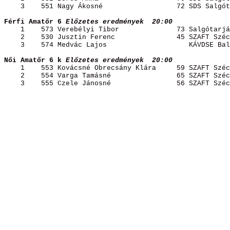
3
551 Nagy 
Ákosné
72
 SDS Salgót
Férfi Amatőr 6
Előzetes 
eredmények
20
:00 
1
573 Verebélyi 
Tibor
73
 Salgótarjá
2
530 Jusztin 
Ferenc
45
 SZAFT Széc
3
574 
Medvác
 Lajos
KÁVDSE 
Bal
Női Amatőr 6 k
Előzetes 
eredmények
20
:00 
1
553 Kovácsné 
Obrecsány
Klára
59
 SZAFT Széc
2
554 Varga 
Tamásné
65
 SZAFT Széc
3
555 
Czele
Jánosné
56
 SZAFT Széc