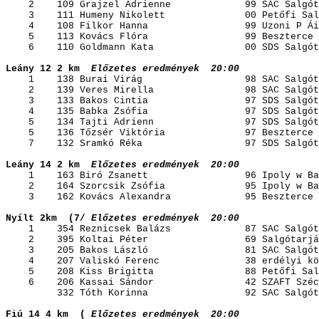
2
109 
Grajzel
Adrienne
99
 SAC Salgót
3
111 
Humeny
Nikolett
00
 Petőfi Sal
4
108 
Filkor
Hanna
99
 Uzoni P 
Ái
5
113 Kovács 
Flóra
99
 Beszterce 
6
110 Goldmann 
Kata
00
 SDS Salgót
Leány 12 2 
km 
Előzetes
 eredmények
20:00 
1
138 Burai 
Virág
98
 SAC Salgót
2
139 Veres 
Mirella
98
 SAC Salgót
3
133 Bakos 
Cintia
97
 SDS Salgót
4
135 
Babka
Zsófia
97
 SDS Salgót
5
134 Tajti 
Adrienn
97
 SDS Salgót
5
136 Tőzsér 
Viktória
97
 Beszterce 
7
132 
Sramkó
Réka
97
 SDS Salgót
Leány 14 2 
km 
Előzetes
 eredmények 
20:00 
1
163 
Biró
Zsanett
96
 Ipoly w Ba
2
164 
Szorcsik
Zsófia
95
 Ipoly w Ba
3
162 Kovács 
Alexandra
95
 Beszterce 
Nyílt 
2km
(
7/
Előzetes eredmények
20:00 
1
354 
Reznicsek
Balázs
87
 SAC Salgót
2
395 Koltai 
Péter
69
 Salgótarjá
3
205 Bakos 
László
81
 SAC Salgót
4
207 
Valiskó
Ferenc
38
 erdélyi 
kö
5
208 Kiss 
Brigitta
88
 Petőfi Sal
6
206 Kassai 
Sándor
42
 SZAFT Széc
332 Tóth 
Korinna
92
 SAC Salgót
Fiú 14 4 km
(
Előzetes
 eredmények
20:00 