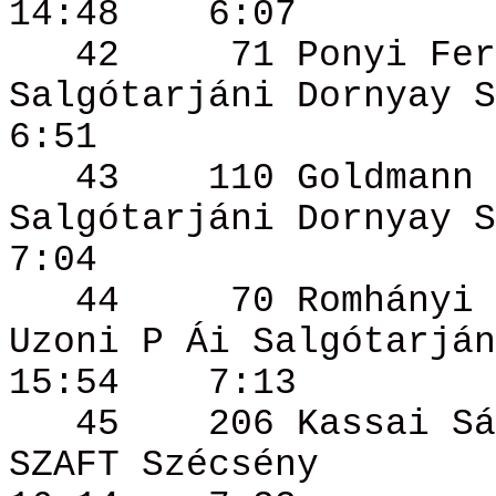
14:48
6:07
42
71
Ponyi
Fer
Salgótarjáni
Dornyay
S
6:51
43
110 Goldmann
Salgótarjáni
Dornyay
S
7:04
44
70 Romhányi
Uzoni P
Ái
Salgótarján
15:54
7:13
45
206 Kassai
Sá
SZAFT Szécsény