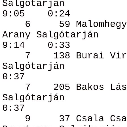
Salgótarján
9:05
0:24
6
59 Malomheg
Arany Salgótarján
9:14
0:33
7
138 Burai
Vir
Salgótarján
0:37
7
205 Bakos
Lás
Salgótarján
0:37
9
37 Csala
Csa