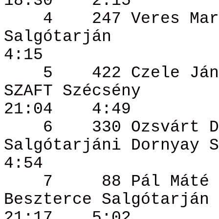
18:30
2:15
4
247 Veres
Mar
Salgótarján
4:15
5
422
Czele
Ján
SZAFT
Szécsény
21:04
4:49
6
330
Ozsvárt
D
Salgótarjáni
Dornyay
S
4:54
7
88 Pál
Máté
Beszterce Salgótarján
21:17
5:02