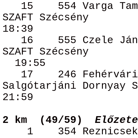
15
554 Varga
Tam
SZAFT Szécsény
18:39
16
555
Czele
Ján
SZAFT Szécsény
19:55
17
246 Fehérvár
Salgótarjáni
Dornyay
S
21:59
2
km
(
49/59)
Előzete
1
354
Reznicsek