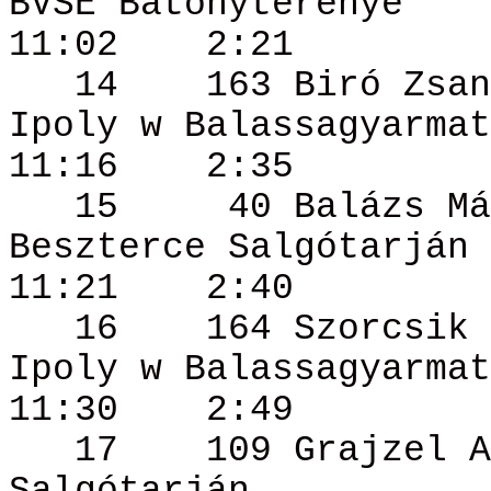
BVSE Bátonyterenye
11:02
2:21
14
163
Biró
Zsan
Ipoly w Balassagyarmat
11:16
2:35
15
40 Balázs
Má
Beszterce
Salgótarján
11:21
2:40
16
164
Szorcsik
Ipoly w Balassagyarmat
11:30
2:49
17
109
Grajzel
A