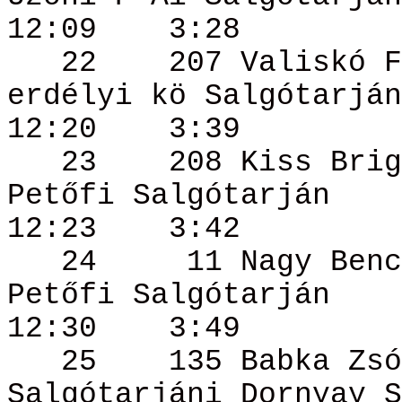
12:09
3:28
22
207
Valiskó
F
erdélyi
kö
Salgótarján
12:20
3:39
23
208 Kiss
Brig
Petőfi Salgótarján
12:23
3:42
24
11 Nagy
Benc
Petőfi Salgótarján
12:30
3:49
25
135
Babka
Zsó
Salgótarjáni
Dornyay
S