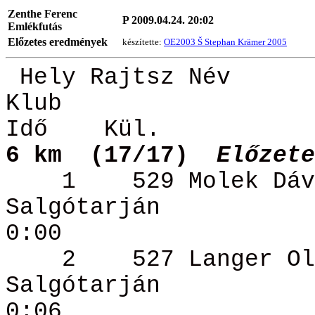
Zenthe
Ferenc
P 2009.04.24. 20:02
Emlékfutás
Előzetes eredmények
készítette:
OE2003 Š
Stephan
Krämer
2005
Hely
Rajtsz
Név
Klub
Idő
Kül
.
6
km
(
17/17)
Előzete
1
529
Molek
Dáv
Salgótarján
0:00
2
527
Langer
Ol
Salgótarján
0:06