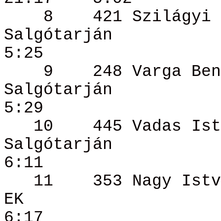
8
421 Szilágyi 
Salgótarján
5:25
9
248 Varga
Ben
Salgótarján
5:29
10
445 Vadas Ist
Salgótarján
6:11
11
353 Nagy
Istv
EK
6:17