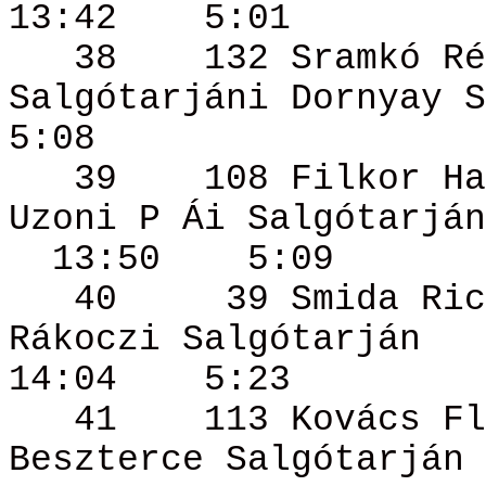
13:42
5:01
38
132
Sramkó
Ré
Salgótarjáni
Dornyay
S
5:08
39
108
Filkor
Ha
Uzoni P
Ái
Salgótarján
13:50
5:09
40
39
Smida
Ric
Rákoczi
Salgótarján
14:04
5:23
41
113 Kovács
Fl
Beszterce Salgótarján