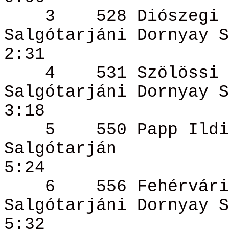
3
528 Diószegi
Salgótarjáni
Dornyay
S
2:31
4
531
Szölössi
Salgótarjáni
Dornyay
S
3:18
5
550 Papp
Ildi
Salgótarján
5:24
6
556 Fehérvár
Salgótarjáni
Dornyay
S
5:32