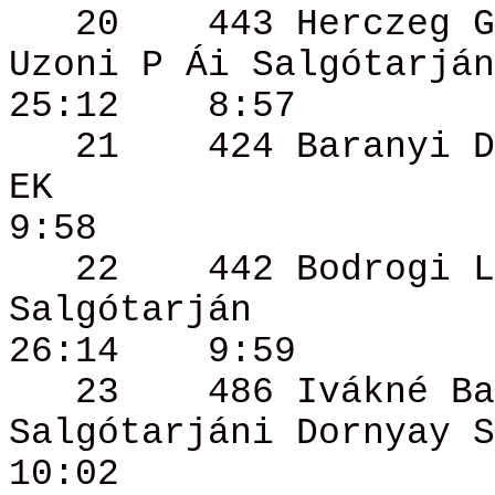
20
443 Herczeg
G
Uzoni P
Ái
Salgótarján
25:12
8:57
21
424 Baranyi
D
EK
9:58
22
442 Bodrogi
L
Salgótarján
26:14
9:59
23
486
Ivákné
Ba
Salgótarjáni
Dornyay
S
10:02