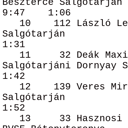
Beszterce Salgótarján
9:47
1:06
10
112 László Le
Salgótarján
1:31
11
32 Deák
Maxi
Salgótarjáni
Dornyay
S
1:42
12
139 Veres
Mir
Salgótarján
1:52
13
33 Hasznosi