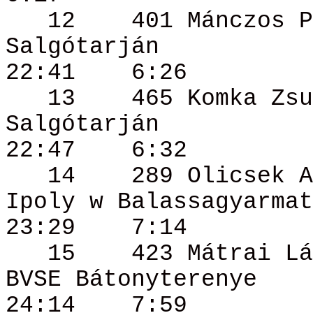
12
401
Mánczos
P
Salgótarján
22:41
6:26
13
465
Komka
Zsu
Salgótarján
22:47
6:32
14
289
Olicsek
A
Ipoly w Balassagyarmat
23:29
7:14
15
423 Mátrai
Lá
BVSE Bátonyterenye
24:14
7:59