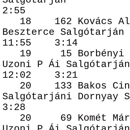
Salgótarján
2:55
18
162 Kovács
Al
Beszterce Salgótarján
11:55
3:14
19
15
Borbényi
Uzoni P
Ái
Salgótarján
12:02
3:21
20
133 Bakos
Cin
Salgótarjáni
Dornyay
S
3:28
20
69
Komét
Már
Uzoni P
Ái
Salgótarján