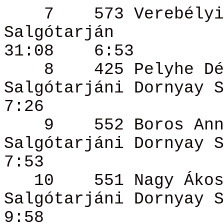
7
573 Verebély
Salgótarján
31:08
6:53
8
425 Pelyhe Dé
Salgótarjáni
Dornyay
S
7:26
9
552 Boros
Ann
Salgótarjáni
Dornyay
S
7:53
10
551 Nagy
Ákos
Salgótarjáni
Dornyay
S
9:58