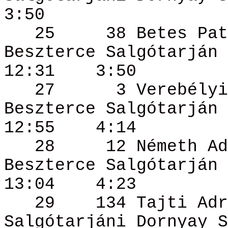
3:50
25
38
Betes
Pat
Beszterce Salgótarján
12:31
3:50
27
3 Verebély
Beszterce Salgótarján
12:55
4:14
28
12 Németh
Ad
Beszterce Salgótarján
13:04
4:23
29
134 Tajti
Adr
Salgótarjáni
Dornyay
S