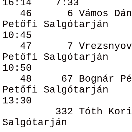
16:14
7:33
46
6 Vámos
Dán
Petőfi Salgótarján
10:45
47
7
Vrezsnyov
Petőfi Salgótarján
10:50
48
67 Bognár
Pé
Petőfi Salgótarján
13:30
332 Tóth
Kori
Salgótarján