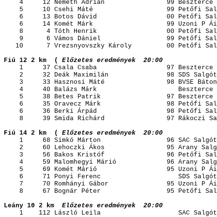
4
12 Németh 
Adrián
99
 Beszterce 
5
10 Csehi 
Máté
99
 Petőfi Sal
6
13 Botos 
Dávid
00
 Petőfi Sal
6
14 
Komét
Márk
99
 Uzoni P 
Ái
8
4 Tóth 
Henrik
00
 Petőfi Sal
9
6 Vámos 
Dániel
99
 Petőfi Sal
10
7 
Vrezsnyovszky
Károly
00
 Petőfi Sal
Fiú 12 2 km
(
Előzetes
 eredmények
20:00 
1
37 Csala 
Csaba
97
 Beszterce 
2
32 Deák 
Maximilán
98
 SDS Salgót
3
33 Hasznosi 
Máté
98
 BVSE Báton
4
40 Balázs 
Márk
Beszterce
 
5
38 
Betes
Patrik
97
 Beszterce 
6
35 Oravecz 
Márk
98
 Petőfi Sal
6
36 Berki 
Árpád
98
 Petőfi Sal
8
39 
Smida
Richárd 
97
Rákoczi
 Sa
Fiú 14 2 km
(
Előzetes
 eredmények
20:00 
1
68 Simkó 
Márton
96
 SAC Salgót
2
60 Lehoczki 
Ákos
95
 Arany Salg
3
56 Bakos 
Kristóf
96
 Petőfi Sal
4
59 Malomhegyi 
Márió
96
 Arany Salg
5
69 
Komét
Márió
95
 Uzoni P 
Ái
6
71 
Ponyi
 Ferenc
SDS Salgót
7
70 Romhányi 
Gábor
95
 Uzoni P 
Ái
8
67 Bognár 
Péter
95
 Petőfi Sal
Leány 10 2 
km 
Előzetes
 eredmények
20:00 
1
112 László Leila
SAC 
Salgót