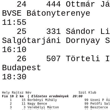
24
444
Ottmár
Já
BVSE Bátonyterenye
11:55
25
331 Sándor
Li
Salgótarjáni
Dornyay
S
16:10
26
507 Törteli
I
Budapest
18:30
Hely 
Rajtsz
Név
Szül
 Klub
Fiú 10 2 km
(
Előzetes
 eredmények
20:00 
1
15 
Borbényi
Mihály
99
 Uzoni P 
Ái
2
11 Nagy 
Bence
99
 Petőfi Sal
3
3
 Verebélyi 
Márton
00
 Beszterce 