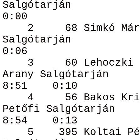
Salgótarján
0:00
2
68 Simkó
Már
Salgótarján
0:06
3
60 Lehoczki
Arany Salgótarján
8:51
0:10
4
56 Bakos
Kri
Petőfi Salgótarján
8:54
0:13
5
395 Koltai
Pé