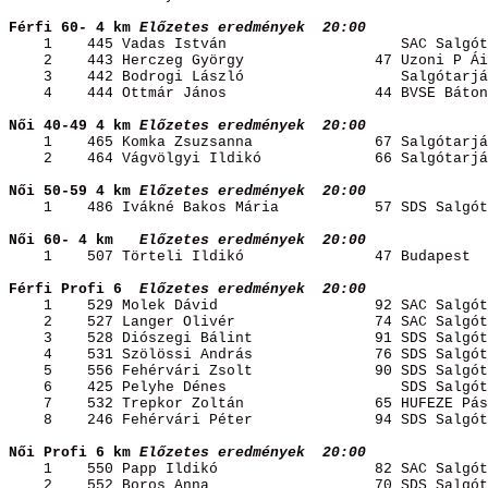
Férfi 60- 4 km
Előzetes 
eredmények
20
:00 
1
445 Vadas István
SAC 
Salgót
2
443 Herczeg 
György
47
 Uzoni P 
Ái
3
442 Bodrogi 
László
Salgótarjá
4
444 
Ottmár
János
44
 BVSE Báton
Női 40-49 4 km
Előzetes 
eredmények
20
:00 
1
465 
Komka
Zsuzsanna
67
 Salgótarjá
2
464 Vágvölgyi 
Ildikó
66
 Salgótarjá
Női 50-59 4 km
Előzetes 
eredmények
20
:00 
1
486 
Ivákné
 Bakos 
Mária
57
 SDS Salgót
Női 60- 4 
km
Előzetes
 eredmények
20:00 
1
507 Törteli 
Ildikó
47
 Budapest
Férfi Profi 
6 
Előzetes
 eredmények
20:00 
1
529 
Molek
Dávid
92
 SAC Salgót
2
527 
Langer
Olivér
74
 SAC Salgót
3
528 Diószegi 
Bálint
91
 SDS Salgót
4
531 
Szölössi
András
76
 SDS Salgót
5
556 Fehérvári 
Zsolt
90
 SDS Salgót
6
425 Pelyhe Dénes
SDS Salgót
7
532 
Trepkor
Zoltán
65
 HUFEZE Pás
8
246 Fehérvári 
Péter
94
 SDS Salgót
Női Profi 6 km
Előzetes 
eredmények
20
:00 
1
550 Papp 
Ildikó
82
 SAC Salgót
2
552 Boros 
Anna
70
 SDS Salgót