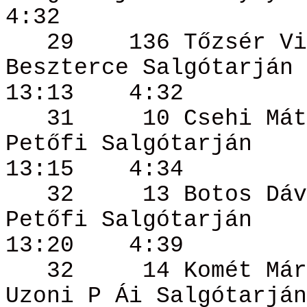
4:32
29
136 Tőzsér
Vi
Beszterce Salgótarján
13:13
4:32
31
10 Csehi
Mát
Petőfi Salgótarján
13:15
4:34
32
13 Botos
Dáv
Petőfi Salgótarján
13:20
4:39
32
14
Komét
Már
Uzoni P
Ái
Salgótarján