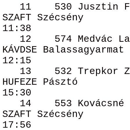
11
530 Jusztin
F
SZAFT Szécsény
11:38
12
574
Medvác
La
KÁVDSE
Balassagyarmat
12:15
13
532
Trepkor
Z
HUFEZE Pásztó
15:30
14
553 Kovácsné
SZAFT Szécsény
17:56