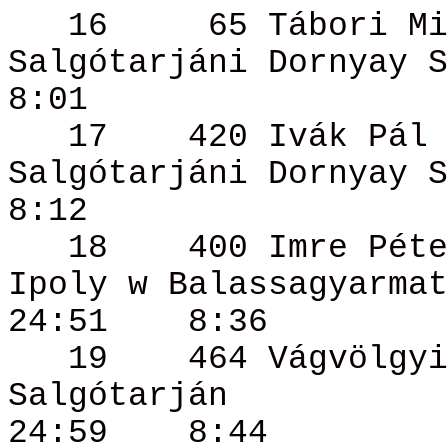
16
65 Tábori
Mi
Salgótarjáni
Dornyay
S
8:01
17
420
Ivák
Pál
Salgótarjáni
Dornyay
S
8:12
18
400 Imre
Péte
Ipoly w Balassagyarmat
24:51
8:36
19
464 Vágvölgy
Salgótarján
24:59
8:44