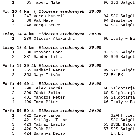
1
65 Tábori 
Milán
96
 SDS Salgót
Fiú 16 4 km
(
Előzetes
 eredmények
20:00 
1
247 Veres 
Marcell
94
 SAC Salgót
2
88 Pál 
Máté
94
 Beszterce 
3
248 Varga 
Bence
94
 SAC Salgót
Leány 14 4 
km 
Előzetes
 eredmények
20:00 
1
289 
Olicsek
Alexandra
95
 Ipoly w Ba
Leány 18 4 
km 
Előzetes
 eredmények
20:00 
1
330 
Ozsvárt
Dóra
92
 SDS Salgót
2
331 Sándor 
Lilla
92
 SDS Salgót
Férfi 19-39 4k
Előzetes 
eredmények
20
:00 
1
355 Hadházi 
Péter
89
 SAC Salgót
2
353 Nagy 
István
73
 EK 
EK
Férfi 40-49 
4 
Előzetes
 eredmények
20:00 
1
398 Telek 
András
60
 Salgótarjá
2
399 
Zánki
Zoltán
68
 Salgótarjá
3
401 
Mánczos
Péter
69
 Salgótarjá
4
400 Imre 
Péter
66
 Ipoly w Ba
Férfi 50-59 
4 
Előzetes
 eredmények
20:00 
1
422 
Czele
János
SZAFT
 Széc
2
421 Szilágyi Tibor
SAC 
Salgót
3
423 Mátrai 
László
55
 BVSE Báton
4
420 
Ivák
Pál
57
 SDS Salgót
5
424 Baranyi 
Dezső
EK
EK