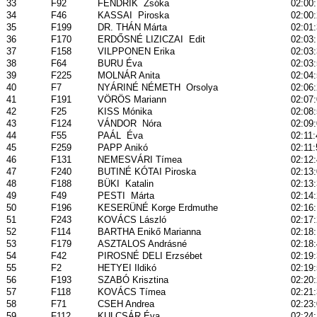
33
F92
FENDRIK
Zsóka
02:00
34
F46
KASSAI
Piroska
02:00
35
F199
DR. THÁN Márta
02:01
36
F170
ERDŐSNÉ LIZICZAI
Edit
02:03
37
F158
VILPPONEN Erika
02:03
38
F64
BURU Éva
02:03
39
F225
MOLNÁR Anita
02:04
40
F7
NYÁRINÉ NÉMETH
Orsolya
02:06
41
F191
VÖRÖS Mariann
02:07
42
F25
KISS Mónika
02:08
43
F124
VÁNDOR
Nóra
02:09
44
F55
PAÁL
Éva
02:11:
45
F259
PAPP Anikó
02:11:
46
F131
NEMESVÁRI Tímea
02:12
47
F240
BUTINÉ KÓTAI Piroska
02:13
48
F188
BÜKI
Katalin
02:13
49
F49
PESTI
Márta
02:14
50
F196
KESERÜNÉ Korge Erdmuthe
02:16
51
F243
KOVÁCS László
02:17
52
F114
BARTHA Enikő Marianna
02:18:
53
F179
ASZTALOS Andrásné
02:18
54
F42
PIROSNÉ DELI Erzsébet
02:19
55
F2
HETYEI Ildikó
02:19
56
F193
SZABÓ Krisztina
02:20
57
F118
KOVÁCS Tímea
02:21
58
F71
CSEH Andrea
02:23
59
F112
KULCSÁR Éva
02:24