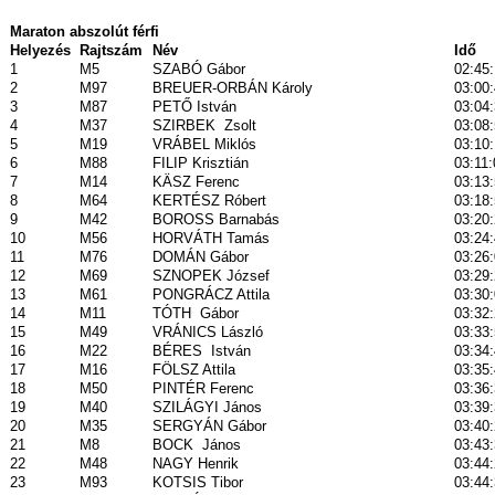
Maraton abszolút férfi
Helyezés
Rajtszám
Név
Idő
1
M5
SZABÓ Gábor
02:45
2
M97
BREUER-ORBÁN Károly
03:00
3
M87
PETŐ István
03:04
4
M37
SZIRBEK
Zsolt
03:08
5
M19
VRÁBEL Miklós
03:10
6
M88
FILIP Krisztián
03:11:
7
M14
KÄSZ Ferenc
03:13
8
M64
KERTÉSZ Róbert
03:18
9
M42
BOROSS Barnabás
03:20
10
M56
HORVÁTH Tamás
03:24
11
M76
DOMÁN Gábor
03:26
12
M69
SZNOPEK József
03:29
13
M61
PONGRÁCZ Attila
03:30
14
M11
TÓTH
Gábor
03:32
15
M49
VRÁNICS László
03:33
16
M22
BÉRES
István
03:34
17
M16
FÖLSZ Attila
03:35
18
M50
PINTÉR Ferenc
03:36
19
M40
SZILÁGYI János
03:39
20
M35
SERGYÁN Gábor
03:40
21
M8
BOCK
János
03:43
22
M48
NAGY Henrik
03:44
23
M93
KOTSIS Tibor
03:44