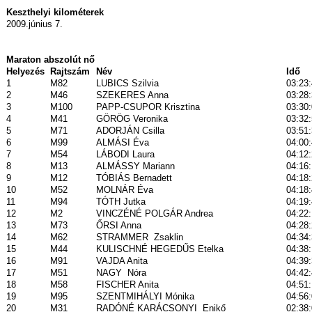
Keszthelyi kilométerek
2009.június 7.
Maraton abszolút nő
Helyezés
Rajtszám
Név
Idő
1
M82
LUBICS Szilvia
03:23
2
M46
SZEKERES Anna
03:28
3
M100
PAPP-CSUPOR Krisztina
03:30
4
M41
GÖRÖG Veronika
03:32
5
M71
ADORJÁN Csilla
03:51
6
M99
ALMÁSI Éva
04:00
7
M54
LÁBODI Laura
04:12
8
M13
ALMÁSSY Mariann
04:16
9
M12
TÓBIÁS Bernadett
04:18
10
M52
MOLNÁR Éva
04:18
11
M94
TÓTH Jutka
04:19
12
M2
VINCZÉNÉ POLGÁR Andrea
04:22
13
M73
ŐRSI Anna
04:28
14
M62
STRAMMER
Zsaklin
04:34
15
M44
KULISCHNÉ HEGEDŰS Etelka
04:38
16
M91
VAJDA Anita
04:39
17
M51
NAGY
Nóra
04:42
18
M58
FISCHER Anita
04:51
19
M95
SZENTMIHÁLYI Mónika
04:56
20
M31
RADÓNÉ KARÁCSONYI
Enikő
02:38