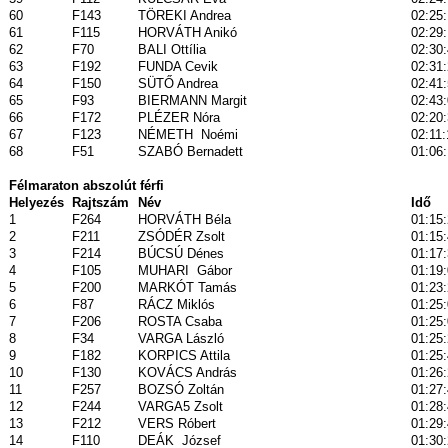
60
F143
TÖREKI Andrea
02:25
61
F115
HORVÁTH Anikó
02:29
62
F70
BALI Ottília
02:30
63
F192
FUNDA Cevik
02:31
64
F150
SÜTŐ Andrea
02:41
65
F93
BIERMANN Margit
02:43
66
F172
PLÉZER Nóra
02:20
67
F123
NÉMETH
Noémi
02:11:
68
F51
SZABÓ Bernadett
01:06:
Félmaraton abszolút férfi
Helyezés
Rajtszám
Név
Idő
1
F264
HORVÁTH Béla
01:15
2
F211
ZSÓDÉR Zsolt
01:15
3
F214
BÚCSÚ Dénes
01:17
4
F105
MUHARI
Gábor
01:19
5
F200
MARKÓT Tamás
01:23
6
F87
RÁCZ Miklós
01:25
7
F206
ROSTA Csaba
01:25
8
F34
VARGA László
01:25
9
F182
KORPICS Attila
01:25
10
F130
KOVÁCS András
01:26
11
F257
BOZSÓ Zoltán
01:27
12
F244
VARGA5 Zsolt
01:28
13
F212
VERS Róbert
01:29
14
F110
DEÁK
József
01:30