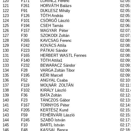
120
F171
LŐRINCZ Ferenc
02:05
121
F261
HORVÁTH Balázs
02:05
122
F91
DUKLESZ Mihály
02:05
123
F126
TÓTH András
02:05
124
F101
CSÖRGŐ László
02:06
125
F194
CSEH Tamás
02:06
126
F157
MAGYAR
Péter
02:07
127
F30
SZOKODI Zoltán
02:07
128
F265
KAVCSAG Ferenc
02:08
129
F242
KOVÁCS Attila
02:08
130
F223
PÁTKAI Sándor
02:08
131
F165
HERBERT WASTL Fennes
02:08
132
F140
TÓTH Attila1
02:09
133
F232
BEWARACZ Sándor
02:09
134
F28
VARGA Zoltán Tibor
02:09
135
F195
KÉRI Marcell
02:09
136
F52
ANGYAL Csaba
02:10
137
F119
MOLNÁR
ZOLTÁN
02:11:
138
F102
KIRÁLY László
02:11:
139
F36
BATA Zoltán
02:12
140
F23
TÁNCZOS Gábor
02:13
141
F167
TORNYOS Péter
02:14
142
F205
KERTÉSZ Kund
02:15
143
F59
FEHÉRVÁRI László
02:15
144
F245
SZABÓ István
02:17
145
F10
BARTL István
02:17
146
F48
KASSAI
Bence
02:18