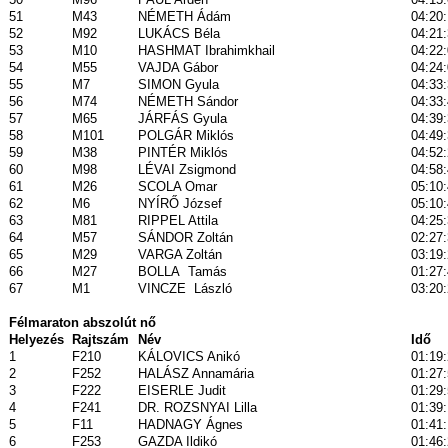
51
M43
NÉMETH Ádám
04:20
52
M92
LUKÁCS Béla
04:21
53
M10
HASHMAT Ibrahimkhail
04:22
54
M55
VAJDA Gábor
04:24
55
M7
SIMON Gyula
04:33
56
M74
NÉMETH Sándor
04:33
57
M65
JÁRFÁS Gyula
04:39
58
M101
POLGÁR Miklós
04:49
59
M38
PINTÉR Miklós
04:52
60
M98
LÉVAI Zsigmond
04:58
61
M26
SCOLA Omar
05:10
62
M6
NYÍRŐ József
05:10
63
M81
RIPPEL Attila
04:25
64
M57
SÁNDOR Zoltán
02:27
65
M29
VARGA Zoltán
03:19
66
M27
BOLLA
Tamás
01:27
67
M1
VINCZE
László
03:20
Félmaraton abszolút nő
Helyezés
Rajtszám
Név
Idő
1
F210
KÁLOVICS Anikó
01:19
2
F252
HALÁSZ Annamária
01:27
3
F222
EISERLE Judit
01:29
4
F241
DR. ROZSNYAI Lilla
01:39
5
F11
HADNAGY Ágnes
01:41
6
F253
GAZDA Ildikó
01:46