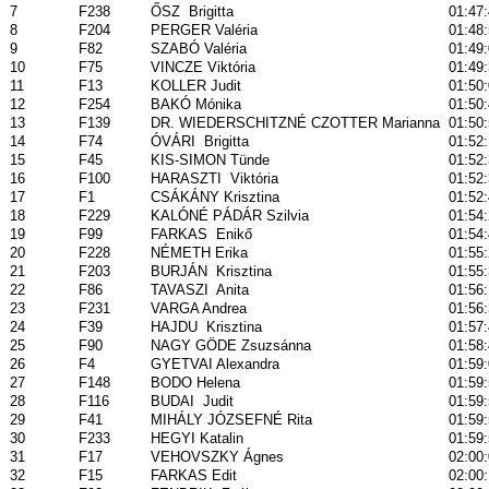
7
F238
ŐSZ
Brigitta
01:47
8
F204
PERGER Valéria
01:48
9
F82
SZABÓ Valéria
01:49
10
F75
VINCZE Viktória
01:49
11
F13
KOLLER Judit
01:50
12
F254
BAKÓ Mónika
01:50
13
F139
DR. WIEDERSCHITZNÉ CZOTTER Marianna
01:50
14
F74
ÓVÁRI
Brigitta
01:52
15
F45
KIS-SIMON Tünde
01:52
16
F100
HARASZTI
Viktória
01:52
17
F1
CSÁKÁNY Krisztina
01:52
18
F229
KALÓNÉ PÁDÁR Szilvia
01:54
19
F99
FARKAS
Enikő
01:54
20
F228
NÉMETH Erika
01:55
21
F203
BURJÁN
Krisztina
01:55
22
F86
TAVASZI
Anita
01:56
23
F231
VARGA Andrea
01:56
24
F39
HAJDU
Krisztina
01:57
25
F90
NAGY GÖDE Zsuzsánna
01:58
26
F4
GYETVAI Alexandra
01:59
27
F148
BODO Helena
01:59
28
F116
BUDAI
Judit
01:59
29
F41
MIHÁLY JÓZSEFNÉ Rita
01:59
30
F233
HEGYI Katalin
01:59
31
F17
VEHOVSZKY Ágnes
02:00
32
F15
FARKAS Edit
02:00