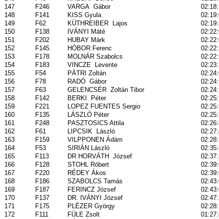
147
F246
VARGA
Gábor
02:18
148
F141
KISS Gyula
02:19
149
F62
KÜTHREIBER
Lajos
02:19
150
F138
IVÁNYI Máté
02:22
151
F202
HUBAY Márk
02:22
152
F145
HÓBOR Ferenc
02:22
153
F178
MOLNÁR Szabolcs
02:22
154
F183
VINCZE
Levente
02:23
155
F54
PÁTRI Zoltán
02:24
156
F78
RADÓ
Gábor
02:24
157
F63
GELENCSÉR
Zoltán Tibor
02:24
158
F142
BERKI
Péter
02:25
159
F221
LOPEZ FUENTES Sergio
02:25
160
F135
LÁSZLÓ Péter
02:25:
161
F248
PASZTOSICS Attila
02:26
162
F61
LIPCSIK
László
02:27
163
F159
VILPPONEN Ádám
02:28
164
F53
SIRIÁN László
02:35
165
F113
DR HORVÁTH
József
02:37
166
F128
STOHL Róbert
02:39
167
F220
RÉDEY Ákos
02:39
168
F186
SZABOLCS Tamás
02:43
169
F187
FERINCZ József
02:43
170
F137
DR. IVÁNYI József
02:47
171
F175
PLÉZER György
02:28
172
F111
FÜLE Zsolt
01:27