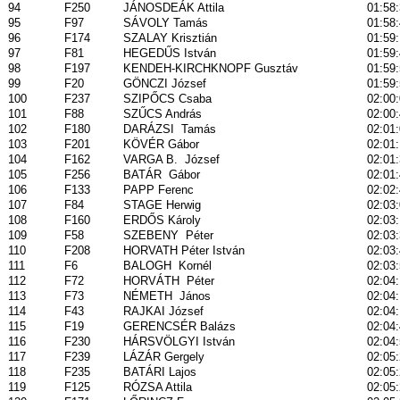
94
F250
JÁNOSDEÁK Attila
01:58
95
F97
SÁVOLY Tamás
01:58
96
F174
SZALAY Krisztián
01:59
97
F81
HEGEDŰS István
01:59
98
F197
KENDEH-KIRCHKNOPF Gusztáv
01:59
99
F20
GÖNCZI József
01:59
100
F237
SZIPŐCS Csaba
02:00
101
F88
SZŰCS András
02:00
102
F180
DARÁZSI
Tamás
02:01
103
F201
KÖVÉR Gábor
02:01
104
F162
VARGA B.
József
02:01
105
F256
BATÁR
Gábor
02:01
106
F133
PAPP Ferenc
02:02
107
F84
STAGE Herwig
02:03
108
F160
ERDŐS Károly
02:03
109
F58
SZEBENY
Péter
02:03
110
F208
HORVATH Péter István
02:03
111
F6
BALOGH
Kornél
02:03
112
F72
HORVÁTH
Péter
02:04
113
F73
NÉMETH
János
02:04
114
F43
RAJKAI József
02:04
115
F19
GERENCSÉR Balázs
02:04
116
F230
HÁRSVÖLGYI István
02:04
117
F239
LÁZÁR Gergely
02:05
118
F235
BATÁRI Lajos
02:05
119
F125
RÓZSA Attila
02:05