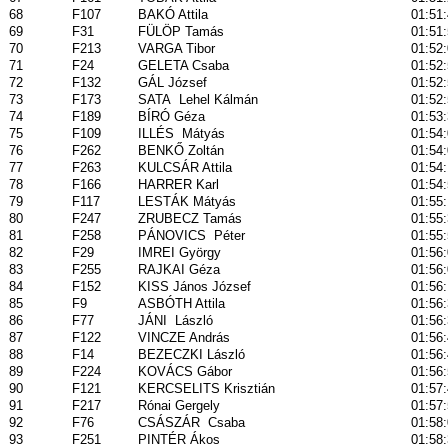
68
F107
BAKÓ Attila
01:51
69
F31
FÜLÖP Tamás
01:51
70
F213
VARGA Tibor
01:52
71
F24
GELETA Csaba
01:52
72
F132
GÁL József
01:52
73
F173
SATA
Lehel Kálmán
01:52
74
F189
BÍRÓ Géza
01:53
75
F109
ILLÉS
Mátyás
01:54
76
F262
BENKŐ Zoltán
01:54
77
F263
KULCSÁR Attila
01:54
78
F166
HARRER Karl
01:54
79
F117
LESTÁK Mátyás
01:55
80
F247
ZRUBECZ Tamás
01:55
81
F258
PÁNOVICS
Péter
01:55
82
F29
IMREI György
01:56
83
F255
RAJKAI Géza
01:56
84
F152
KISS János József
01:56
85
F9
ASBÓTH Attila
01:56
86
F77
JÁNI
László
01:56
87
F122
VINCZE András
01:56:
88
F14
BEZECZKI László
01:56
89
F224
KOVÁCS Gábor
01:56
90
F121
KERCSELITS Krisztián
01:57
91
F217
Rónai Gergely
01:57
92
F76
CSÁSZÁR
Csaba
01:58
93
F251
PINTÉR Ákos
01:58