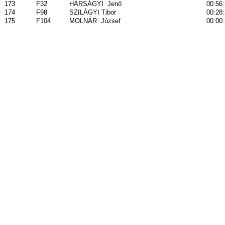
173
F32
HÁRSÁGYI
Jenő
00:56
174
F98
SZILÁGYI Tibor
00:28
175
F104
MOLNÁR
József
00:00