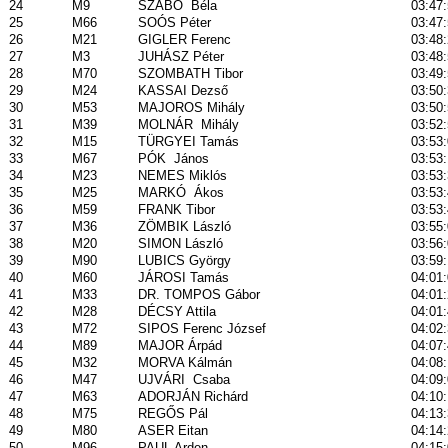
24
M9
SZABÓ
Béla
03:47
25
M66
SOÓS Péter
03:47
26
M21
GIGLER Ferenc
03:48
27
M3
JUHÁSZ Péter
03:48
28
M70
SZOMBATH Tibor
03:49
29
M24
KASSAI Dezső
03:50
30
M53
MAJOROS Mihály
03:50
31
M39
MOLNÁR
Mihály
03:52
32
M15
TÜRGYEI Tamás
03:53
33
M67
PÓK
János
03:53
34
M23
NEMES Miklós
03:53
35
M25
MARKÓ
Ákos
03:53
36
M59
FRANK Tibor
03:53
37
M36
ZÖMBIK László
03:55
38
M20
SIMON László
03:56
39
M90
LUBICS György
03:59
40
M60
JÁROSI Tamás
04:01
41
M33
DR. TOMPOS Gábor
04:01
42
M28
DÉCSY Attila
04:01
43
M72
SIPOS Ferenc József
04:02
44
M89
MAJOR Árpád
04:07
45
M32
MORVA Kálmán
04:08
46
M47
UJVÁRI
Csaba
04:09
47
M63
ADORJÁN Richárd
04:10
48
M75
REGŐS Pál
04:13
49
M80
ASER Eitan
04:14
50
M96
PAUL Arden
04:15