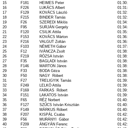
15
F181
HEIMES Peter
01:30
16
F226
LUKÁCS Albert
01:31
17
F129
KOVÁCS László
01:32
18
F215
BINDER Tamás
01:32
19
F26
SZEREDI Miklós
01:34
20
F95
SURJÁN Gergely
01:34
21
F120
CSILIK Attila
01:35
22
F153
KOVÁCS Márton
01:36
23
F216
VALGUT Zoltán
01:36
24
F103
NÉMETH Gábor
01:37
25
F12
IVÁNCZA Zsolt
01:38
26
F219
RÓZSA István
01:38
27
F35
BAGLADI István
01:38
28
F146
MARTON János
01:38
29
F33
BODA Géza
01:38
30
F50
NAGY
Róbert
01:38
31
F27
TRELIGYIK Tamás
01:39
32
F249
LELKÓ Attila
01:39
33
F169
FARKAS
Róbert
01:39
34
F151
LAKATOS István
01:39
35
F65
RÉZ Norbert
01:40
36
F127
SZŰCS István Krisztián
01:40
37
F149
MÁRKUS Róbert
01:40
38
F207
KISPÁL Csaba
01:42
39
F56
MURÁNYI
Gábor
01:42
40
F209
ÁNGYÁN Ferenc
01:42