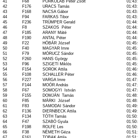
41
F68
PORKOLÁB Péter Zsolt
01:43
42
F176
URACS Tamás
01:43
43
F168
NACSA Gábor
01:43
44
F94
FARKAS Tibor
01:43
45
F236
TRÜMPER Gerald
01:44:
46
F8
SZAKOS
Péter
01:44
47
F185
ARANY Máté
01:44
48
F190
ANTAL Péter
01:44
49
F22
HÓBÁR József
01:45
50
F40
MAGYAR Imre
01:45
51
F79
MÓRUCZ Sándor
01:45
52
F260
HANS György
01:45
53
F96
SZIGETI Miklós
01:45
54
F154
SOROK Attila
01:46
55
F108
SCHALLER Péter
01:46:
56
F227
VARGA Imre
01:47
57
F144
MOÓR András
01:47
58
F67
SOMOGYI
István
01:47
59
F155
DOMJÁN
Tamás
01:48
60
F85
MÁRKI
József
01:48
61
F83
SAMODAI Sándor
01:49
62
F136
DIERNBECK Attila
01:49
63
F134
TÓTH Tamás
01:50
64
F47
SZABÓ Gyula
01:50
65
F198
ROLFE Les
01:50
66
F38
NÉMETH Géza
01:51
67
F161
TOBAK Attila
01:51