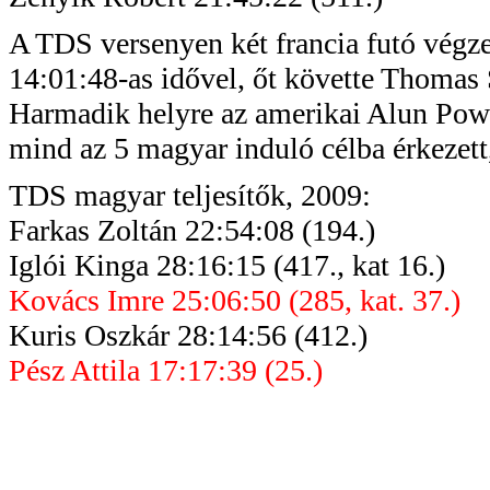
A TDS versenyen két francia futó végze
14:01:48-as idővel, őt követte Thomas
Harmadik helyre az amerikai Alun Powel
mind az 5 magyar induló célba érkezett
TDS magyar teljesítők, 2009:
Farkas Zoltán 22:54:08 (194.)
Iglói
Kinga 28:16:15 (417.,
kat
16.)
Kovács Imre 25:06:50 (285, kat. 37.)
Kuris
Oszkár 28:14:56 (412.)
Pész
Attila
17:17:39 (25.)