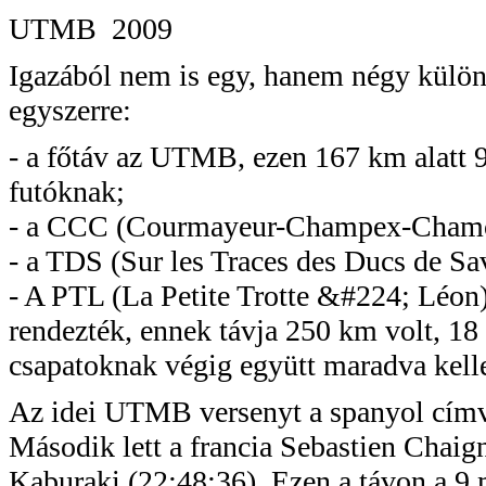
UTMB
2009
Igazából nem is egy, hanem négy külön
egyszerre:
- a főtáv az UTMB, ezen 167 km alatt 
futóknak;
- a CCC (
Courmayeur-Champex-Cham
- a TDS (
Sur
les
Traces
des
Ducs
de
Sa
- A PTL (La
Petite
Trotte
&#224;
Léon
rendezték, ennek távja 250 km volt, 18
csapatoknak végig együtt maradva kellet
Az idei UTMB versenyt a spanyol cím
Második lett a francia
Sebastien
Chaig
Kaburaki
(22:48:36). Ezen a távon a 9 