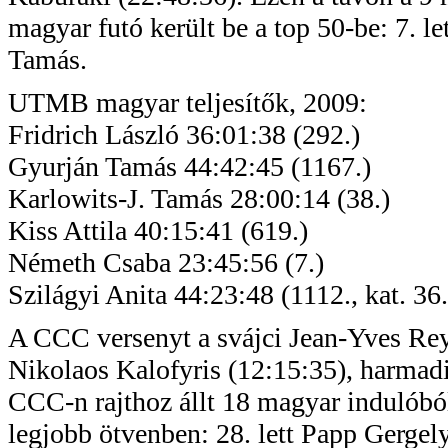
magyar futó került be a top 50-be: 7. 
Tamás.
UTMB magyar teljesítők, 2009:
Fridrich
László 36:01:38 (292.)
Gyurján
Tamás 44:42:45 (1167.)
Karlowits-J
. Tamás 28:00:14 (38.)
Kiss Attila 40:15:41 (619.)
Németh Csaba 23:45:56 (7.)
Szilágyi Anita 44:23:48 (1112., kat. 36.
A CCC versenyt a svájci Jean-Yves
Re
Nikolaos
Kalofyris
(12:15:35), harmadi
CCC-n
rajthoz állt 18 magyar indulóból 
legjobb ötvenben: 28. lett Papp Gergel