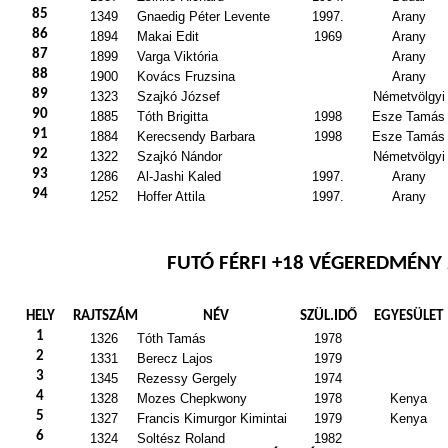
85
1349
Gnaedig Péter Levente
1997.
Arany
86
1894
Makai Edit
1969
Arany
87
1899
Varga Viktória
Arany
88
1900
Kovács Fruzsina
Arany
89
1323
Szajkó József
Németvölgyi
90
1885
Tóth Brigitta
1998
Esze Tamás
91
1884
Kerecsendy Barbara
1998
Esze Tamás
92
1322
Szajkó Nándor
Németvölgyi
93
1286
Al-Jashi Kaled
1997.
Arany
94
1252
Hoffer Attila
1997.
Arany
FUTÓ FÉRFI +18 VÉGEREDMÉNY
HELY
RAJTSZÁM
NÉV
SZÜL.IDŐ
EGYESÜLET
1
1326
Tóth Tamás
1978
2
1331
Berecz Lajos
1979
3
1345
Rezessy Gergely
1974
4
1328
Mozes Chepkwony
1978
Kenya
5
1327
Francis Kimurgor Kimintai
1979
Kenya
6
1324
Soltész Roland
1982