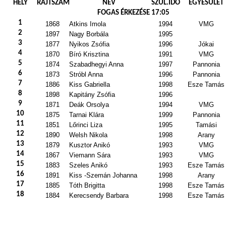
HELY
RAJTSZÁM
NÉV
SZÜL.IDŐ
EGYESÜLET
FOGAS ÉRKEZÉSE 17:05
1
1868
Atkins Imola
1994
VMG
2
1897
Nagy Borbála
1995
3
1877
Nyikos Zsófia
1996
Jókai
4
1870
Bíró Krisztina
1991
VMG
5
1874
Szabadhegyi Anna
1997
Pannonia
6
1873
Stróbl Anna
1996
Pannonia
7
1886
Kiss Gabriella
1998
Esze Tamás
8
1898
Kapitány Zsófia
1996
9
1871
Deák Orsolya
1994
VMG
10
1875
Tarnai Klára
1999
Pannonia
11
1851
Lőrinci Liza
1995
Tamási
12
1890
Welsh Nikola
1998
Arany
13
1879
Kusztor Anikó
1993
VMG
14
1867
Viemann Sára
1993
VMG
15
1883
Szeles Anikó
1993
Esze Tamás
16
1891
Kiss -Szemán Johanna
1998
Arany
17
1885
Tóth Brigitta
1998
Esze Tamás
18
1884
Kerecsendy Barbara
1998
Esze Tamás