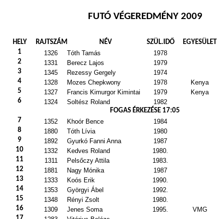
FUTÓ VÉGEREDMÉNY 2009
HELY
RAJTSZÁM
NÉV
SZÜL.IDŐ
EGYESÜLET
1
1326
Tóth Tamás
1978
2
1331
Berecz Lajos
1979
3
1345
Rezessy Gergely
1974
4
1328
Mozes Chepkwony
1978
Kenya
5
1327
Francis Kimurgor Kimintai
1979
Kenya
6
1324
Soltész Roland
1982
FOGAS ÉRKEZÉSE 17:05
7
1352
Khoór Bence
1984
8
1880
Tóth Lívia
1980
9
1892
Gyurkó Fanni Anna
1987
10
1332
Kedves Roland
1980.
11
1311
Pelsőczy Attila
1983.
12
1881
Nagy Mónika
1987
13
1333
Koós Erik
1990.
14
1353
Györgyi Ábel
1992.
15
1348
Rényi Zsolt
1980.
16
1309
Jenes Soma
1995.
VMG
17