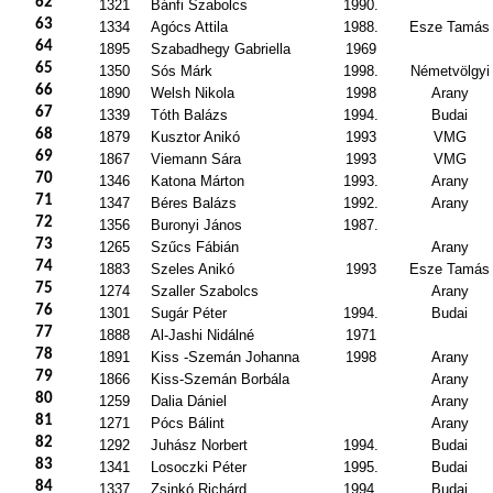
62
1321
Bánfi Szabolcs
1990.
63
1334
Agócs Attila
1988.
Esze Tamás
64
1895
Szabadhegy Gabriella
1969
65
1350
Sós Márk
1998.
Németvölgyi
66
1890
Welsh Nikola
1998
Arany
67
1339
Tóth Balázs
1994.
Budai
68
1879
Kusztor Anikó
1993
VMG
69
1867
Viemann Sára
1993
VMG
70
1346
Katona Márton
1993.
Arany
71
1347
Béres Balázs
1992.
Arany
72
1356
Buronyi János
1987.
73
1265
Szűcs Fábián
Arany
74
1883
Szeles Anikó
1993
Esze Tamás
75
1274
Szaller Szabolcs
Arany
76
1301
Sugár Péter
1994.
Budai
77
1888
Al-Jashi Nidálné
1971
78
1891
Kiss -Szemán Johanna
1998
Arany
79
1866
Kiss-Szemán Borbála
Arany
80
1259
Dalia Dániel
Arany
81
1271
Pócs Bálint
Arany
82
1292
Juhász Norbert
1994.
Budai
83
1341
Losoczki Péter
1995.
Budai
84
1337
Zsinkó Richárd
1994.
Budai