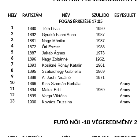
HELY
RAJTSZÁM
NÉV
SZÜL.IDŐ
EGYESÜLET
FOGAS ÉRKEZÉSE 17:05
1
1880
Tóth Lívia
1980
2
1892
Gyurkó Fanni Anna
1987
3
1881
Nagy Mónika
1987
4
1872
Őri Eszter
1988
5
1887
Jakab Ágnes
1973
6
1896
Nagy Zoltánné
1962.
7
1893
Kosikné Rónay Katalin
1961
8
1895
Szabadhegy Gabriella
1969
9
1888
Al-Jashi Nidálné
1971
10
1866
Kiss-Szemán Borbála
Arany
11
1894
Makai Edit
1969
Arany
12
1899
Varga Viktória
Arany
13
1900
Kovács Fruzsina
Arany
FUTÓ NŐI -18 VÉGEREDMÉNY 