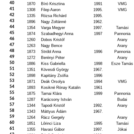
40
1870
Bíró Krisztina
1991
VMG
41
1308
Filep Aaron
1995.
VMG
42
1335
Rózsa Richárd
1995.
43
1896
Nagy Zoltánné
1962.
44
1354
Varga Megyer
1997.
Tamási
45
1874
Szabadhegyi Anna
1997
Pannonia
46
1260
Dobos Kristóf
Arany
47
1263
Nagy Bence
Arany
48
1873
Stróbl Anna
1996
Pannonia
49
1272
Berényi Péter
Arany
50
1886
Kiss Gabriella
1998
Esze Tamás
51
1351
Kövesdi György
1967.
52
1898
Kapitány Zsófia
1996
53
1871
Deák Orsolya
1994
VMG
54
1893
Kosikné Rónay Katalin
1961
55
1875
Tarnai Klára
1999
Pannonia
56
1287
Karácsony István
Budai
57
1344
Tapodi Kristóf
1992.
Arany
58
1343
Máttyus Ádám
1967.
59
1264
Rácz Gergely
Arany
60
1851
Lőrinci Liza
1995
Tamási
61
1355
Havasi Gábor
1997.
Jókai