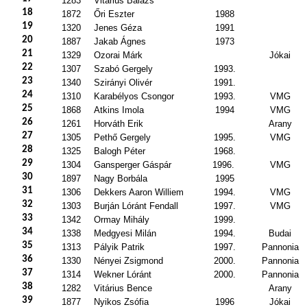
1283
Vitárius Balázs
18
1872
Őri Eszter
1988
19
1320
Jenes Géza
1991
20
1887
Jakab Ágnes
1973
21
1329
Ozorai Márk
Jókai
22
1307
Szabó Gergely
1993.
23
1340
Szirányi Olivér
1991.
24
1310
Karabélyos Csongor
1993.
VMG
25
1868
Atkins Imola
1994
VMG
26
1261
Horváth Erik
Arany
27
1305
Pethő Gergely
1995.
VMG
28
1325
Balogh Péter
1968.
29
1304
Gansperger Gáspár
1996.
VMG
30
1897
Nagy Borbála
1995
31
1306
Dekkers Aaron Williem
1994.
VMG
32
1303
Burján Lóránt Fendall
1997.
VMG
33
1342
Ormay Mihály
1999.
34
1338
Medgyesi Milán
1994.
Budai
35
1313
Pályik Patrik
1997.
Pannonia
36
1330
Nényei Zsigmond
2000.
Pannonia
37
1314
Wekner Lóránt
2000.
Pannonia
38
1282
Vitárius Bence
Arany
39
1877
Nyikos Zsófia
1996
Jókai