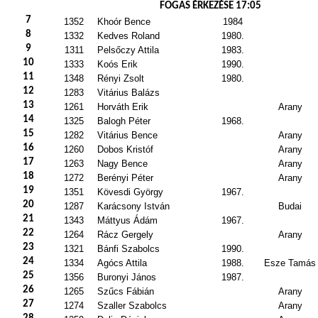
FOGAS ÉRKEZÉSE 17:05
7
1352
Khoór Bence
1984
8
1332
Kedves Roland
1980.
9
1311
Pelsőczy Attila
1983.
10
1333
Koós Erik
1990.
11
1348
Rényi Zsolt
1980.
12
1283
Vitárius Balázs
13
1261
Horváth Erik
Arany
14
1325
Balogh Péter
1968.
15
1282
Vitárius Bence
Arany
16
1260
Dobos Kristóf
Arany
17
1263
Nagy Bence
Arany
18
1272
Berényi Péter
Arany
19
1351
Kövesdi György
1967.
20
1287
Karácsony István
Budai
21
1343
Máttyus Ádám
1967.
22
1264
Rácz Gergely
Arany
23
1321
Bánfi Szabolcs
1990.
24
1334
Agócs Attila
1988.
Esze Tamás
25
1356
Buronyi János
1987.
26
1265
Szűcs Fábián
Arany
27
1274
Szaller Szabolcs
Arany