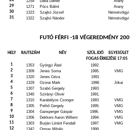
28
1259
Dalia Dániel
Arany
29
1271
Pócs Bálint
Arany
30
1323
Szajkó József
Németvölgyi
31
1322
Szajkó Nándor
Németvölgyi
FUTÓ FÉRFI -18 VÉGEREDMÉNY 200
HELY
RAJTSZÁM
NÉV
SZÜL.IDŐ
EGYESÜLET
FOGAS ÉRKEZÉSE 17:05
1
1353
Györgyi Ábel
1992.
2
1309
Jenes Soma
1995.
VMG
3
1320
Jenes Géza
1991
4
1329
Ozorai Márk
1996
Jókai
5
1307
Szabó Gergely
1993.
6
1340
Szirányi Olivér
1991.
7
1310
Karabélyos Csongor
1993.
VMG
8
1305
Pethő Gergely
1995.
VMG
9
1304
Gansperger Gáspár
1996.
VMG
10
1306
Dekkers Aaron Williem
1994.
VMG
11
1303
Burján Lóránt Fendall
1997.
VMG
12
1342
Ormay Mihály
1999.