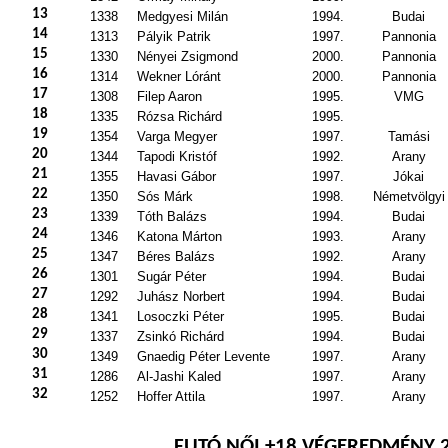
13
1338
Medgyesi Milán
1994.
Budai
14
1313
Pályik Patrik
1997.
Pannonia
15
1330
Nényei Zsigmond
2000.
Pannonia
16
1314
Wekner Lóránt
2000.
Pannonia
17
1308
Filep Aaron
1995.
VMG
18
1335
Rózsa Richárd
1995.
19
1354
Varga Megyer
1997.
Tamási
20
1344
Tapodi Kristóf
1992.
Arany
21
1355
Havasi Gábor
1997.
Jókai
22
1350
Sós Márk
1998.
Németvölgyi
23
1339
Tóth Balázs
1994.
Budai
24
1346
Katona Márton
1993.
Arany
25
1347
Béres Balázs
1992.
Arany
26
1301
Sugár Péter
1994.
Budai
27
1292
Juhász Norbert
1994.
Budai
28
1341
Losoczki Péter
1995.
Budai
29
1337
Zsinkó Richárd
1994.
Budai
30
1349
Gnaedig Péter Levente
1997.
Arany
31
1286
Al-Jashi Kaled
1997.
Arany
32
1252
Hoffer Attila
1997.
Arany
FUTÓ NŐI +18 VÉGEREDMÉNY 