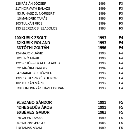
128
FÁBIÁN JÓZSEF
1998
F3
217
HORVÁTH BALÁZS
1999
F3
53
JUHÁSZ D. NORBERT
1999
F3
10
MANDRIK TAMÁS
1998
F3
103
TULKÁN RICSI
1999
F3
133
SZERENCSI SZABOLCS
1998
F3
100
KUBIK ZSOLT
1993
F4
62
KUBIK ROLAND
1993
F4
36
TÓTHI ZOLTÁN
1996
F4
124
MAJOR DÁVID
1996
F4
82
BÍRÓ MÁRK
1996
F4
122
SCHÖFFER ATTILA ÁKOS
1996
F4
22
JÁRÓKA KÁROLY
1994
F4
47
MAKACSEK JÓZSEF
1996
F4
132
CSERESZNYÉS HUNOR
1996
F4
102
TULKÁN MÁRK
1996
F4
33
BOROVNYÁK DÁVID ISTVÁN
1993
F4
91
SZABÓ SÁNDOR
1991
F5
42
HEGEDŰS ÁKOS
1991
F5
60
BÉRES GÁBOR
1983
F5
78
VALEK TAMÁS
1990
F5
67
WICHA GERGŐ
1983
F5
110
TAMÁS ÁDÁM
1990
F5