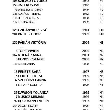
108
SZILÁGYI GYÖRGY
1948
F9
156
JÁTÉKOS PÁL
1948
F9
79
WESZELY GYÖRGY
1949
F9
136
KOVÁCS FERENC
1952
F9
115
HERCZEG ANTAL
1950
F9
117
KUBICA JÁNOS
1952
F9
123
CZIGÁNYIK REZSŐ
1941
F10
201
DR. KIS TIBOR
1939
F10
130
FÁBIÁN VIKTÓRIA
2004
N1
4
TŐRE VIVIEN
2000
N2
167
MOLNÁR ANNA
2001
N2
5
HONOS CSENGE
2000
N2
119
BENKE ANNA
2000
N2
13
FEKETE SÁRA
1997
N3
15
FEKETE EMESE
1999
N3
37
SZELŐCZEI ANNA
1999
N3
8
BARÁT NIKOLETTA
1999
N3
39
DAWSON YOLANDA
1995
N4
7
MUSICZ MIRJAM
1996
N4
92
HECZMANN EVELIN
1993
N4
104
DÓZSA ESZTER
1995
N4
32
ERDÉSZ BRIGITTA
1994
N4