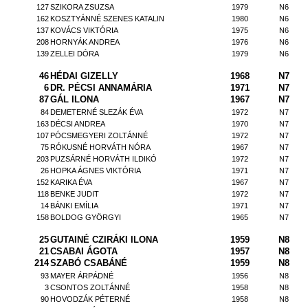
127
SZIKORA ZSUZSA
1979
N6
162
KOSZTYÁNNÉ SZENES KATALIN
1980
N6
137
KOVÁCS VIKTÓRIA
1975
N6
208
HORNYÁK ANDREA
1976
N6
139
ZELLEI DÓRA
1979
N6
46
HÉDAI GIZELLY
1968
N7
6
DR. PÉCSI ANNAMÁRIA
1971
N7
87
GÁL ILONA
1967
N7
84
DEMETERNÉ SLEZÁK ÉVA
1972
N7
163
DÉCSI ANDREA
1970
N7
107
PÓCSMEGYERI ZOLTÁNNÉ
1972
N7
75
RÓKUSNÉ HORVÁTH NÓRA
1967
N7
203
PUZSÁRNÉ HORVÁTH ILDIKÓ
1972
N7
26
HOPKA ÁGNES VIKTÓRIA
1971
N7
152
KARIKA ÉVA
1967
N7
118
BENKE JUDIT
1972
N7
14
BÁNKI EMÍLIA
1971
N7
158
BOLDOG GYÖRGYI
1965
N7
25
GUTAINÉ CZIRÁKI ILONA
1959
N8
21
CSABAI ÁGOTA
1957
N8
214
SZABÓ CSABÁNÉ
1959
N8
93
MAYER ÁRPÁDNÉ
1956
N8
3
CSONTOS ZOLTÁNNÉ
1958
N8
90
HOVODZÁK PÉTERNÉ
1958
N8