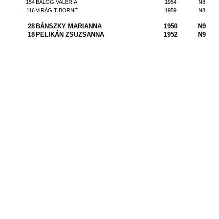
154
BALOG VALÉRIA
1954
N8
116
VIRÁG TIBORNÉ
1959
N8
28
BÁNSZKY MARIANNA
1950
N9
18
PELIKÁN ZSUZSANNA
1952
N9