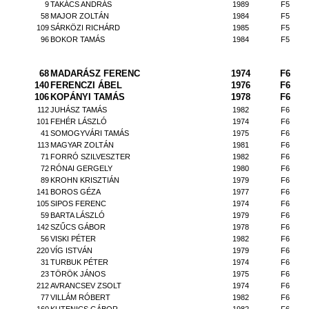
9
TAKÁCS ANDRÁS
1989
F5
58
MAJOR ZOLTÁN
1984
F5
109
SÁRKÖZI RICHÁRD
1985
F5
96
BOKOR TAMÁS
1984
F5
68
MADARÁSZ FERENC
1974
F6
140
FERENCZI ÁBEL
1976
F6
106
KOPÁNYI TAMÁS
1978
F6
112
JUHÁSZ TAMÁS
1982
F6
101
FEHÉR LÁSZLÓ
1974
F6
41
SOMOGYVÁRI TAMÁS
1975
F6
113
MAGYAR ZOLTÁN
1981
F6
71
FORRÓ SZILVESZTER
1982
F6
72
RÓNAI GERGELY
1980
F6
89
KROHN KRISZTIÁN
1979
F6
141
BOROS GÉZA
1977
F6
105
SIPOS FERENC
1974
F6
59
BARTA LÁSZLÓ
1979
F6
142
SZŰCS GÁBOR
1978
F6
56
VISKI PÉTER
1982
F6
220
VÍG ISTVÁN
1979
F6
31
TURBUK PÉTER
1974
F6
23
TÖRÖK JÁNOS
1975
F6
212
AVRANCSEV ZSOLT
1974
F6
77
VILLÁM RÓBERT
1982
F6