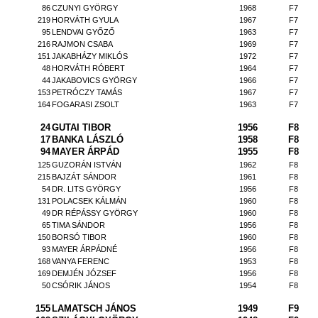
86
CZUNYI GYÖRGY
1968
F7
219
HORVÁTH GYULA
1967
F7
95
LENDVAI GYŐZŐ
1963
F7
216
RAJMON CSABA
1969
F7
151
JAKABHÁZY MIKLÓS
1972
F7
48
HORVÁTH RÓBERT
1964
F7
44
JAKABOVICS GYÖRGY
1966
F7
153
PETRÓCZY TAMÁS
1967
F7
164
FOGARASI ZSOLT
1963
F7
24
GUTAI TIBOR
1956
F8
17
BANKA LÁSZLÓ
1958
F8
94
MAYER ÁRPÁD
1955
F8
125
GUZORÁN ISTVÁN
1962
F8
215
BAJZÁT SÁNDOR
1961
F8
54
DR. LITS GYÖRGY
1956
F8
131
POLACSEK KÁLMÁN
1960
F8
49
DR RÉPÁSSY GYÖRGY
1960
F8
65
TIMA SÁNDOR
1956
F8
150
BORSÓ TIBOR
1960
F8
93
MAYER ÁRPÁDNÉ
1956
F8
168
VANYA FERENC
1953
F8
169
DEMJÉN JÓZSEF
1956
F8
50
CSÓRIK JÁNOS
1954
F8
155
LAMATSCH JÁNOS
1949
F9