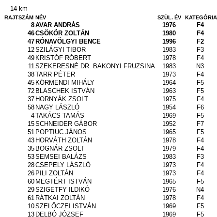
14 km
RAJTSZÁM
NÉV
SZÜL. ÉV
KATEGÓRIA
8
AVAR ANDRÁS
1976
F4
46
CSÖKÖR ZOLTÁN
1980
F4
47
RÓNAVÖLGYI BENCE
1996
F2
12
SZILÁGYI TIBOR
1983
F3
49
KRISTÓF RÓBERT
1978
F4
11
SZEKERESNÉ DR. BAKONYI FRUZSINA
1983
N3
38
TARR PÉTER
1973
F4
45
KÖRMENDI MIHÁLY
1964
F5
72
BLASCHEK ISTVÁN
1963
F5
37
HORNYÁK ZSOLT
1975
F4
58
NAGY LÁSZLÓ
1954
F6
4
TAKÁCS TAMÁS
1969
F5
15
SCHNEIDER GÁBOR
1952
F7
51
POPTIUC JÁNOS
1965
F5
43
HORVÁTH ZOLTÁN
1978
F4
35
BOGNÁR ZSOLT
1979
F4
53
SEMSEI BALÁZS
1983
F3
28
CSEPELY LÁSZLÓ
1973
F4
26
PILI ZOLTÁN
1973
F4
60
MEGTÉRT ISTVÁN
1965
F5
29
SZIGETFY ILDIKÓ
1976
N4
61
RÁTKAI ZOLTÁN
1978
F4
10
SZELŐCZEI ISTVÁN
1969
F5
13
DELBÓ JÓZSEF
1969
F5