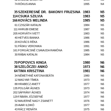
74
RÓKUS ANNA
1995
N4
35
SZEKERESNÉ DR.
BAKONYI FRUZSINA
1983
N5
114
CSUKA SZILVIA
1983
N5
166
KOVÁCS MELINDA
1985
N5
61
CZISZÁR KATALIN
1984
N5
111
HHRUBI EMESE
1987
N5
205
HORVÁTH IVETT
1983
N5
40
HETVES BIANKA
1986
N5
20
KOVÁCS RÉKA
1986
N5
51
PÁSKU VERONIKA
1991
N5
161
FORGÁCSNÉ CSAVAJDA RAMÓNA
1985
N5
30
RÁBAI KATALIN
1984
N5
70
POPOVICS KINGA
1980
N6
38
SZELŐCZEI ANIKÓ
1973
N6
64
TIMA KRISZTINA
1981
N6
34
NÉMETHNÉ KATONA BEÁTA
1980
N6
12
MAGYAR TÍMEA
1973
N6
88
HRABECZ ANETT
1977
N6
135
POLGÁR ÁGNES
1973
N6
202
SÁFRÁNY ÁGNES
1974
N6
129
FÁBIÁN JÓZSEFNÉ
1977
N6
52
MAUERNÉ NAGY ZSANETT
1976
N6
29
AVAR ILDIKÓ
1977
N6
43
RÁCZ RENÁTA
1975
N6