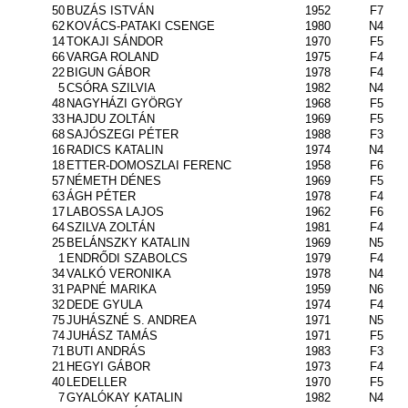
50
BUZÁS ISTVÁN
1952
F7
62
KOVÁCS-PATAKI CSENGE
1980
N4
14
TOKAJI SÁNDOR
1970
F5
66
VARGA ROLAND
1975
F4
22
BIGUN GÁBOR
1978
F4
5
CSÓRA SZILVIA
1982
N4
48
NAGYHÁZI GYÖRGY
1968
F5
33
HAJDU ZOLTÁN
1969
F5
68
SAJÓSZEGI PÉTER
1988
F3
16
RADICS KATALIN
1974
N4
18
ETTER-DOMOSZLAI FERENC
1958
F6
57
NÉMETH DÉNES
1969
F5
63
ÁGH PÉTER
1978
F4
17
LABOSSA LAJOS
1962
F6
64
SZILVA ZOLTÁN
1981
F4
25
BELÁNSZKY KATALIN
1969
N5
1
ENDRŐDI SZABOLCS
1979
F4
34
VALKÓ VERONIKA
1978
N4
31
PAPNÉ MARIKA
1959
N6
32
DEDE GYULA
1974
F4
75
JUHÁSZNÉ S. ANDREA
1971
N5
74
JUHÁSZ TAMÁS
1971
F5
71
BUTI ANDRÁS
1983
F3
21
HEGYI GÁBOR
1973
F4
40
LEDELLER
1970
F5
7
GYALÓKAY KATALIN
1982
N4