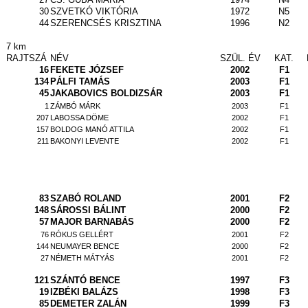
30
SZVETKÓ VIKTÓRIA
1972
N5
44
SZERENCSÉS KRISZTINA
1996
N2
7 km
RAJTSZÁ
NÉV
SZÜL. ÉV
KAT.
16
FEKETE JÓZSEF
2002
F1
134
PÁLFI TAMÁS
2003
F1
45
JAKABOVICS BOLDIZSÁR
2003
F1
1
ZÁMBÓ MÁRK
2003
F1
207
LABOSSA DÖME
2002
F1
157
BOLDOG MANÓ ATTILA
2002
F1
211
BAKONYI LEVENTE
2002
F1
83
SZABÓ ROLAND
2001
F2
148
SÁROSSI BÁLINT
2000
F2
57
MAJOR BARNABÁS
2000
F2
76
RÓKUS GELLÉRT
2001
F2
144
NEUMAYER BENCE
2000
F2
27
NÉMETH MÁTYÁS
2001
F2
121
SZÁNTÓ BENCE
1997
F3
19
IZBÉKI BALÁZS
1998
F3
85
DEMETER ZALÁN
1999
F3