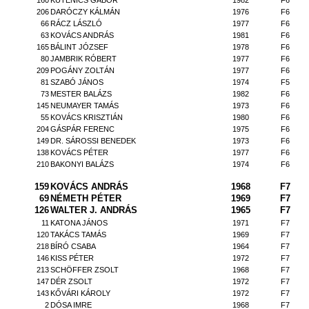
160
KUTENICS GÁBOR
1982
F6
206
DARÓCZY KÁLMÁN
1976
F6
66
RÁCZ LÁSZLÓ
1977
F6
63
KOVÁCS ANDRÁS
1981
F6
165
BÁLINT JÓZSEF
1978
F6
80
JAMBRIK RÓBERT
1977
F6
209
POGÁNY ZOLTÁN
1977
F6
81
SZABÓ JÁNOS
1974
F5
73
MESTER BALÁZS
1982
F6
145
NEUMAYER TAMÁS
1973
F6
55
KOVÁCS KRISZTIÁN
1980
F6
204
GÁSPÁR FERENC
1975
F6
149
DR. SÁROSSI BENEDEK
1973
F6
138
KOVÁCS PÉTER
1977
F6
210
BAKONYI BALÁZS
1974
F6
159
KOVÁCS ANDRÁS
1968
F7
69
NÉMETH PÉTER
1969
F7
126
WALTER J. ANDRÁS
1965
F7
11
KATONA JÁNOS
1971
F7
120
TAKÁCS TAMÁS
1969
F7
218
BÍRÓ CSABA
1964
F7
146
KISS PÉTER
1972
F7
213
SCHÖFFER ZSOLT
1968
F7
147
DÉR ZSOLT
1972
F7
143
KŐVÁRI KÁROLY
1972
F7
2
DÓSA IMRE
1968
F7