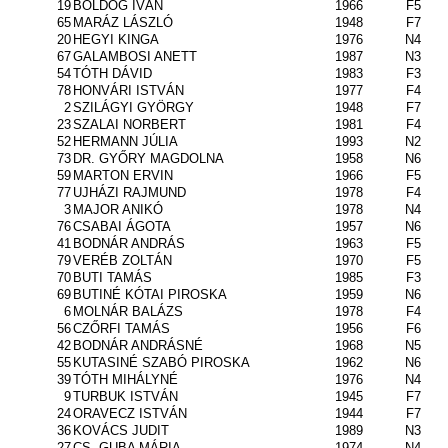
19
BOLDOG IVÁN
1966
F5
65
MARÁZ LÁSZLÓ
1948
F7
20
HEGYI KINGA
1976
N4
67
GALAMBOSI ANETT
1987
N3
54
TÓTH DÁVID
1983
F3
78
HONVÁRI ISTVÁN
1977
F4
2
SZILÁGYI GYÖRGY
1948
F7
23
SZALAI NORBERT
1981
F4
52
HERMANN JÚLIA
1993
N2
73
DR. GYŐRY MAGDOLNA
1958
N6
59
MARTON ERVIN
1966
F5
77
UJHÁZI RAJMUND
1978
F4
3
MAJOR ANIKÓ
1978
N4
76
CSABAI ÁGOTA
1957
N6
41
BODNÁR ANDRÁS
1963
F5
79
VERÉB ZOLTÁN
1970
F5
70
BUTI TAMÁS
1985
F3
69
BUTINÉ KÓTAI PIROSKA
1959
N6
6
MOLNÁR BALÁZS
1978
F4
56
CZŐRFI TAMÁS
1956
F6
42
BODNÁR ANDRÁSNÉ
1968
N5
55
KUTASINÉ SZABÓ PIROSKA
1962
N6
39
TÓTH MIHÁLYNÉ
1976
N4
9
TURBUK ISTVÁN
1945
F7
24
ORAVECZ ISTVÁN
1944
F7
36
KOVÁCS JUDIT
1989
N3
27
CS. GUBA MÁRIA
1974
N4