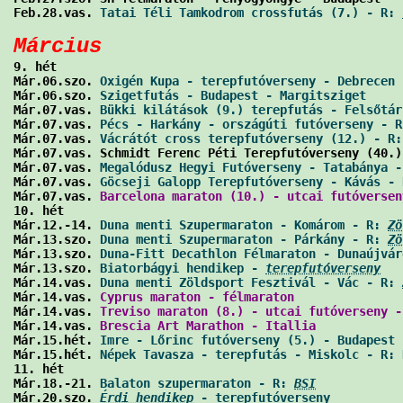
Feb.28.vas. 
Tatai Téli Tamkodrom crossfutás (7.) - R: 
Március

9. hét

Már.06.szo. 
Oxigén Kupa - terepfutóverseny - Debrecen 
Már.06.szo. 
Szigetfutás - Budapest - Margitsziget
     
Már.07.vas. 
Bükki kilátások (9.) terepfutás - Felsőtár
Már.07.vas. 
Pécs - Harkány - országúti futóverseny - R
Már.07.vas. 
Vácrátót cross terepfutóverseny (12.) - R:
Már.07.vas. Schmidt Ferenc Péti Terepfutóverseny (40.)
Már.07.vas. 
Megalódusz Hegyi Futóverseny - Tatabánya -
Már.07.vas. 
Göcseji Galopp Terepfutóverseny - Kávás - 
Már.07.vas. 
Barcelona maraton (10.) - utcai futóversen
10. hét

Már.12.-14. 
Duna menti Szupermaraton - Komárom - R: 
Zö
Már.13.szo. 
Duna menti Szupermaraton - Párkány - R: 
Zö
Már.13.szo. 
Duna-Fitt Decathlon Félmaraton - Dunaújvár
Már.13.szo. 
Biatorbágyi hendikep - 
terepfutóverseny
   
Már.14.vas. 
Duna menti Zöldsport Fesztivál - Vác - R: 
Már.14.vas. 
Cyprus maraton - félmaraton
               
Már.14.vas. 
Treviso maraton (8.) - utcai futóverseny -
Már.14.vas. 
Brescia Art Marathon - Itallia
            
Már.15.hét. 
Imre - Lőrinc futóverseny (5.) - Budapest
 
Már.15.hét. 
Népek Tavasza - terepfutás - Miskolc - R: 
11. hét

Már.18.-21. 
Balaton szupermaraton - R: 
BSI
            
Már.20.szo. 
Érdi hendikep
 - terepfutóverseny
          