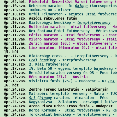
Ápr.05.hét. 
Pinkafeld  Nemzetközi Városi futóverseny (
Ápr.10.szo. 
Debrecen maraton - R: 
Oxigen
 (korcsoportos
Ápr.10.szo. 
100km-es OB - Kisbér
                      
Ápr.10.szo. 
Orfűi Félmaraton - szintes utcai futóverse
Ápr.10.szo. Aszódi rákellenes futás                   
Ápr.10.szo. 
Biatorbágyi hendikep - 
terepfutóverseny
   
Ápr.11.vas. 
Rotterdam maraton - utcai futóverseny - Ho
Ápr.11.vas. 
Rex Fontana Erdei Futóverseny - Vérteskozm
Ápr.11.vas. 
Párizs maraton - utcai futóverseny - Franc
Ápr.11.vas. 
Milano maraton - utcai futóverseny - Itali
Ápr.11.vas. 
Zürich maraton (08.) - utcai futóverseny -
Ápr.11.vas. 
Linz maraton, félmaraton (9.) - utcai futó
15. hét

Ápr.17.szo. 
Biatorbágy cross -  - terepfutóverseny - R
Ápr.17.szo. 
Érdi hendikep
 - terepfutóverseny
          
Ápr.17.szo. 
2. Káli futóverseny
                       
Ápr.17.szo. 
IV. Béla 50 - egyéni terepfutó bajnokság -
Ápr.18.vas. 
Hernád félmaraton verseny és OB - Encs (pé
Ápr.18.vas. 
Bécs maraton (27.) - Austria
              
Ápr.18.vas. 
Vivicitta futás (25.) - Budapest - R: 
BSI
 
16. hét

Ápr.24.szo. Zenthe Ferenc Emlékfutás - Salgótarján    
Ápr.24.szo. 
Mátrabérc terepfutó  verseny - Mátra - TUK
Ápr.24.szo. 
Sri Chinmoy
 maraton, félmaraton - Pécs
    
Ápr.24.szo. 
Nagykanizsa - Zalakaros - országúti futóve
Ápr.24.szo. Arena Plaza Urban Cross futás - Budapest  
Ápr.24.szo. 
Körbe Körmend -  utcai futóverseny - R: Re
Ápr.24.szo. 
Törökbálint hendikep - terepfutóverseny - 