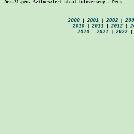
Dec.31.pén. Szílveszteri utcai futóverseny - Pécs     
2000
2001
2002
20
 | 
 | 
 | 
2010
2011
2012
2
 | 
 | 
 | 
2020
2021
2022
 | 
 | 
 |