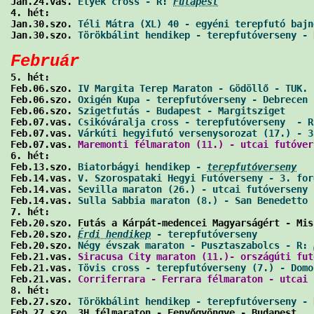
Jan.24.vas. 
Etyek cross - R: 
Futapest
                 
4. hét:

Jan.30.szo. 
Téli Mátra (XL) 40 - egyéni terepfutó bajn
Jan.30.szo. 
Törökbálint hendikep - terepfutóverseny - 
Február

5. hét:

Feb.06.szo. 
IV Margita Terep Maraton - Gödöllő - TUK. 
Feb.06.szo. 
Oxigén Kupa - terepfutóverseny - Debrecen 
Feb.06.szo. 
Szigetfutás - Budapest - Margitsziget
     
Feb.07.vas. 
Csikóváralja cross - terepfutóverseny  - R
Feb.07.vas. 
Várkúti hegyifutó versenysorozat (17.) - 3
Feb.07.vas. 
Maremonti félmaraton (11.) - utcai futóver
6. hét:

Feb.13.szo. 
Biatorbágyi hendikep - 
terepfutóverseny
   
Feb.14.vas. 
V. Szorospataki Hegyi Futóverseny - 3. for
Feb.14.vas. 
Sevilla maraton (26.) - utcai futóverseny 
Feb.14.vas. 
Sulla Sabbia maraton (8.) - San Benedetto 
7. hét:

Feb.20.szo. Futás a Kárpát-medencei Magyarságért - Mis
Feb.20.szo. 
Érdi hendikep
 - terepfutóverseny
          
Feb.20.szo. 
Négy évszak maraton - Pusztaszabolcs - R: 
Feb.21.vas. 
Siracusa City maraton (11.)- országúti fut
Feb.21.vas. 
Tövis cross - terepfutóverseny (7.) - Domo
Feb.21.vas. 
Corriferrara - Ferrara félmaraton - utcai 
8. hét:

Feb.27.szo. 
Törökbálint hendikep - terepfutóverseny - 
Feb.27.szo. 3H félmaraton - Fenyőgyöngye - Budapest   