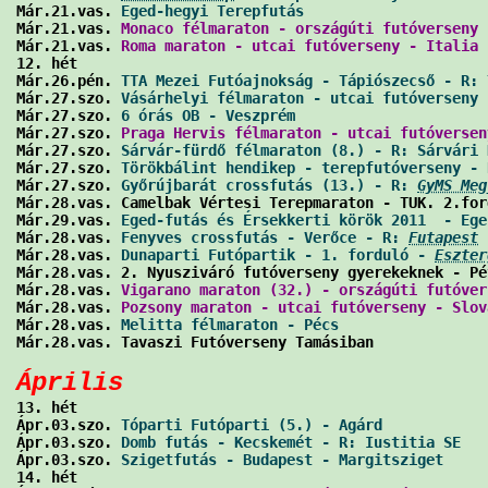
Már.21.vas. 
Eged-hegyi Terepfutás 
                    
Már.21.vas. 
Monaco félmaraton - országúti futóverseny 
Már.21.vas. 
Roma maraton - utcai futóverseny - Italia
 
12. hét

Már.26.pén. 
TTA Mezei Futóajnokság - Tápiószecső - R: 
Már.27.szo. 
Vásárhelyi félmaraton - utcai futóverseny 
Már.27.szo. 
6 órás OB - Veszprém
                      
Már.27.szo. 
Praga Hervis félmaraton - utcai futóversen
Már.27.szo. 
Sárvár-fürdő félmaraton (8.) - R: Sárvári 
Már.27.szo. 
Törökbálint hendikep - terepfutóverseny - 
Már.27.szo. 
Győrújbarát crossfutás (13.) - R: 
GyMS Meg
Már.28.vas. Camelbak Vértesi Terepmaraton - TUK. 2.for
Már.29.vas. 
Eged-futás és Érsekkerti körök 2011  - Ege
Már.28.vas. 
Fenyves crossfutás - Verőce - R: 
Futapest
 
Már.28.vas. 
Dunaparti Futópartik - 1. forduló - 
Eszter
Már.28.vas. 2. Nyusziváró futóverseny gyerekeknek - Pé
Már.28.vas. 
Vigarano maraton (32.) - országúti futóver
Már.28.vas. 
Pozsony maraton - utcai futóverseny - Slov
Már.28.vas. 
Melitta félmaraton - Pécs
                 
Már.28.vas. Tavaszi Futóverseny Tamásiban             
Április

13. hét

Ápr.03.szo. 
Tóparti Futóparti (5.) - Agárd
            
Ápr.03.szo. 
Domb futás - Kecskemét - R: Iustitia SE
   
Ápr.03.szo. 
Szigetfutás - Budapest - Margitsziget
     
14. hét
