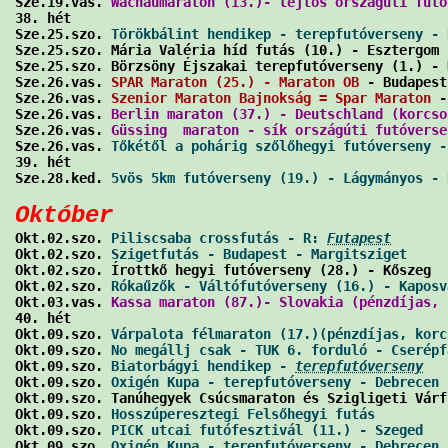
Sze.19.vas. 
Wachaumaraton (13.)- lejtős országúti futó
38. hét

Sze.25.szo. 
Törökbálint hendikep - terepfutóverseny - 
Sze.25.szo. Mária Valéria híd futás (10.) - Esztergom 
Sze.25.szo. Börzsöny Éjszakai terepfutóverseny (1.) - 
Sze.26.vas. 
SPAR Maraton (25.) - Maraton OB
 - Budapest
Sze.26.vas. 
Szenior Maraton Bajnokság = Spar Maraton
 -
Sze.26.vas. 
Berlin maraton (37.) - Deutschland (korcso
Sze.26.vas. 
Güssing  maraton - sík országúti futóverse
Sze.26.vas. 
Tőkétől a pohárig szőlőhegyi futóverseny -
39. hét

Sze.28.ked. 
5vös 5km futóverseny (19.) - Lágymányos - 
Október

Okt.02.szo. 
Piliscsaba crossfutás - R: 
Futapest
       
Okt.02.szo. 
Szigetfutás - Budapest - Margitsziget
     
Okt.02.szo. Írottkő hegyi futóverseny (28.) - Kőszeg  
Okt.02.szo. 
Rókaűzők - Váltófutóverseny (16.) - Kaposv
Okt.03.vas. 
Kassa maraton (87.)- Slovakia (pénzdíjas, 
40. hét

Okt.09.szo. 
Várpalota félmaraton (17.)(pénzdíjas, korc
Okt.09.szo. 
No megállj csak - TUK 6. forduló - Cserépf
Okt.09.szo. 
Biatorbágyi hendikep - 
terepfutóverseny
   
Okt.09.szo. 
Oxigén Kupa - terepfutóverseny - Debrecen 
Okt.09.szo. Tanúhegyek Csúcsmaraton és Szigligeti Várf
Okt.09.szo. 
Hosszúperesztegi Felsőhegyi futás
         
Okt.09.szo. 
PICK utcai futófesztivál (11.) - Szeged
   
Okt.09.szo. 
Oxigén Kupa - terepfutóverseny - Debrecen 