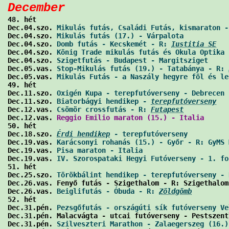
December

48. hét

Dec.04.szo. 
Mikulás futás, Családi Futás, kismaraton -
Dec.04.szo. 
Mikulás futás (17.) - Várpalota
           
Dec.04.szo. 
Domb futás - Kecskemét - R: 
Iustitia SE
   
Dec.04.szo. 
König Trade mikulás futás és Okula Optika 
Dec.04.szo. 
Szigetfutás - Budapest - Margitsziget
     
Dec.05.vas. 
Stop-Mikulás futás (19.) - Tatabánya - R: 
Dec.05.vas. 
Mikulás Futás - a Naszály hegyre föl és le
49. hét

Dec.11.szo. 
Oxigén Kupa - terepfutóverseny - Debrecen 
Dec.11.szo. 
Biatorbágyi hendikep - 
terepfutóverseny
   
Dec.12.vas. 
Csömör crossfutás - R: 
Futapest
           
Dec.12.vas. 
Reggio Emilio maraton (15.) - Italia
      
50. hét

Dec.18.szo. 
Érdi hendikep
 - terepfutóverseny
          
Dec.19.vas. 
Karácsonyi rohanás (15.) - Győr - R: GyMS 
Dec.19.vas. 
Pisa maraton - Italia
                     
Dec.19.vas. 
IV. Szorospataki Hegyi Futóverseny - 1. fo
51. hét

Dec.25.szo. 
Törökbálint hendikep - terepfutóverseny - 
Dec.26.vas. Fenyő futás - Szigethalom - R: Szigethalom
Dec.26.vas. 
Beiglifutás - Óbuda - R: 
Zöldgömb
         
52. hét

Dec.31.pén. 
Pezsgőfutás - országúti sík futóverseny Ve
Dec.31.pén. Malacvágta - utcai futóverseny - Pestszent
Dec.31.pén. 
Szilveszteri Marathon - Zalaegerszeg (16.)