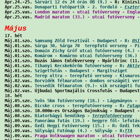
Ápr.24.-25. 
Sárvári 12 és 24 órás OB (9.)
 - R: Kinizsi
Ápr.25.vas. 
Dunaparti Futópartik - 2. forduló - 
Eszter
Ápr.25.vas. 
London maraton - utcai futóverseny - Engla
Ápr.25.vas. 
Madrid maraton (33.) - utcai futóverseny -
Május

17. hét

Máj.01.szo. 
Samsung Zöld Fesztivál - Budapest - R: 
BSI
Máj.01.szo. 
Sárga 30, Sárga 70  terepfutó verseny - Pi
Máj.01.szo. 
Domain Zichy Gróf utcai futóverseny (4.) -
Máj.01.szo. 
Komárom - Komárno utcai futóverseny (36.)
 
Máj.01.szo. Buzás János Emlékverseny - Nyárlőrinc (11.
Máj.01.szo. 
Tihanyi Kecskeköröm futóverseny - R: 
Aktív
Máj.01.szo. 
Szigetfutás - Budapest - Margitsziget
     
Máj.01.szo. 
Terep ultra - terepfutó verseny - Kismaros
Máj.02.vas. 
Borvidék félmaraton - dombos országúti ver
Máj.02.vas. 
Tessedik félmaraton (9.)- sík országúti fu
Máj.02.vas. Újbudai Sportmajális Crossfutás - Budapest
18. hét

Máj.05.sze. 
5vös 5km futóverseny (18.) - Lágymányos - 
Máj.08.szo. 
Bicske cross - terepfutóverseny - R: 
Futap
Máj.08.szo. 10.000m-es Országos Bajnokság - Budapest -
Máj.08.szo. 
Biatorbágyi hendikep - 
terepfutóverseny
   
Máj.09.vas. 
Panoráma futás (19.) - hegyre föl- lefutás
Máj.09.vas. 
Ózdi Hegyi Futóverseny (15.) - R: Ózdi Tek
Máj.09.vas. 
Sülysápi Futónap (4.) - Sülysáp - R:
TTA
   
Máj.09.vas. 
Praga Volkswagen maraton - utcai futóverse