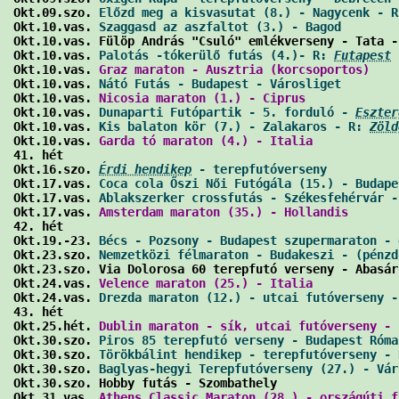
Okt.09.szo. 
Előzd meg a kisvasutat (8.) - Nagycenk - R
Okt.10.vas. 
Szaggasd az aszfaltot (3.) - Bagod
        
Okt.10.vas. Fülöp András "Csuló" emlékverseny - Tata -
Okt.10.vas. 
Palotás -tókerülő futás (4.)- R: 
Futapest
 
Okt.10.vas. 
Graz maraton - Ausztria (korcsoportos)
    
Okt.10.vas. 
Nátó Futás - Budapest - Városliget
        
Okt.10.vas. 
Nicosia maraton (1.) - Ciprus
             
Okt.10.vas. 
Dunaparti Futópartik - 5. forduló - 
Eszter
Okt.10.vas. 
Kis balaton kör (7.) - Zalakaros - R: 
Zöld
Okt.10.vas. 
Garda tó maraton (4.) - Italia
            
41. hét

Okt.16.szo. 
Érdi hendikep
 - terepfutóverseny
          
Okt.17.vas. 
Coca cola Őszi Női Futógála (15.) - Budape
Okt.17.vas. 
Ablakszerker crossfutás - Székesfehérvár -
Okt.17.vas. 
Amsterdam maraton (35.) - Hollandis
       
42. hét

Okt.19.-23. 
Bécs - Pozsony - Budapest szupermaraton - 
Okt.23.szo. 
Nemzetközi félmaraton - Budakeszi - (pénzd
Okt.23.szo. Via Dolorosa 60 terepfutó verseny - Abasár
Okt.24.vas. 
Velence maraton (25.) - Italia
            
Okt.24.vas. 
Drezda maraton (12.) - utcai futóverseny -
43. hét

Okt.25.hét. 
Dublin maraton - sík, utcai futóverseny - 
Okt.30.szo. 
Piros 85 terepfutó verseny - Budapest Róma
Okt.30.szo. 
Törökbálint hendikep - terepfutóverseny - 
Okt.30.szo. 
Baglyas-hegyi Terepfutóverseny (27.) - Vár
Okt.30.szo. Hobby futás - Szombathely                 
Okt.31.vas. 
Athens Classic Maraton (28.) - országúti f