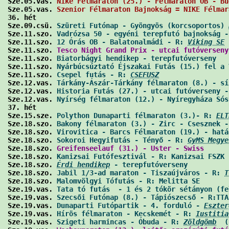
Sze.05.vas. 
Nike Félmaraton (25.) - Félmaraton OB - Bu
Sze.05.vas. 
Szenior Félmaraton Bajnokság = NIKE Félmar
36. hét

Sze.09.csü. 
Szüreti Futónap - Gyöngyös (korcsoportos) 
Sze.11.szo. 
Vadrózsa 50 - egyéni terepfutó bajnokság -
Sze.11.szo. 
12 Órás OB - Balatonalmádi - R: 
Viking SE
 
Sze.11.szo. 
Tesco Night Grand Prix - utcai futóverseny
Sze.11.szo. 
Biatorbágyi hendikep - terepfutóverseny
   
Sze.11.szo. 
Nyárbúcsúztató Éjszakai Futás (15.) fel a 
Sze.11.szo. 
Csepel futás - R: 
CSEFUSZ
                 
Sze.12.vas. 
Tárkány-Ászár-Tárkány félmaraton (8.) - sí
Sze.12.vas. 
Historia Futás (27.) - utcai futóverseny -
Sze.12.vas. 
Nyírség félmaraton (12.) - Nyíregyháza Sós
37. hét

Sze.15.sze. 
Polython Dunaparti félmaraton (3.)- R: 
ELT
Sze.18.szo. 
Bakony félmaraton (3.) - Zirc - Csesznek -
Sze.18.szo. 
Virovitica - Barcs Félmaraton (19.) - hatá
Sze.18.szo. 
Sokoroi Hegyifutás - Tényő - R: 
GyMS Megye
Sze.18.szo. 
Greifenseelauf (31.) - Uster - Swiss
      
Sze.18.szo. 
Kanizsai Futófesztivál - R: Kanizsai FSZK
 
Sze.18.szo. 
Érdi hendikep
 - terepfutóverseny
          
Sze.18.szo. 
Jabil 1/3-ad maraton - Tiszaújváros - R: 
T
Sze.18.szo. 
Malomvölgyi Tófutás - R: Melitta SE
       
Sze.19.vas. 
Tata tó futás  - 1 és 2 tókör sétányon (fe
Sze.19.vas. 
Szecsői Futónap (8.) - Tápiószecső - R:TTA
Sze.19.vas. 
Dunaparti Futópartik - 4. forduló - 
Eszter
Sze.19.vas. 
Hírös félmaraton - Kecskemét - R: 
Iustitia
Sze.19.vas. 
Szigeti harmincas - Óbuda - R: 
Zöldgömb
  (