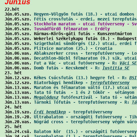
Június

22.hét

Jún.05.szo. 
Hegyen-Völgyön futás (18.) - utcai dombos 
Jún.05.szo. 
Fétis crossfutás - erdei, mezei terepfutás
Jún.05.szo. 
Stockholm maraton - utcai futóverseny - Sv
Jún.05.szo. 
Tusnádfürdő félmaraton - Erdély
           
Jún.05.szo. Hármas-Körös-gáti futás - Kunszentmárton  
Jún.05.szo. Wekerlei Székelykapu futás (8.) - Budapest
Jún.05.szo. 
Szigethalmi sündörgés (12.) utcai, erdei f
Jún.05.szo. 
Plitvice maraton (25.) - Croatia
          
Jún.06.vas. 
Ablakszerker cross - terepfutóverseny - Lo
Jún.06.vas. 
Decathlon-Büchl félmaraton (9.) sík, utcai
Jún.06.vas. 
Fut a Vác - utcai futóverseny - R: 
Váci SE
Jún.06.vas. 
Domb futás - Kecskemét - R: 
Iustitia SE
   
23. hét  

Jún.12.szo. 
Kékes Csúcsfutás (13.) hegyre fel - R: 
BSI
Jún.12.szo. 
Biatorbágyi hendikep - 
terepfutóverseny
   
Jún.13.vas. 
Maraton és félmaraton váltó (17.) utcai ve
Jún.13.vas. 
Tata tó futás  - 1 és 2 tókör -  sétányon 
Jún.13.vas. 
Megalódusz
 futófesztivál - Tata tó - sétán
Jún.13.vas. 
Tárnoki Tófutás - terepfutóverseny - R: 
Tá
24. hét

Jún.19.szo. 
Érdi hendikep
 - terepfutóverseny
          
Jún.19.-20. 
Ultrabalaton - országúti futóverseny - Tih
Jún.20.vas. 
Nógrád cross - terepfutóverseny végén váro
25. hét

Jún.24.csü. 
Balaton kör  (15.) - országúti futóverseny
Jún.24.csü. 
Terepbalaton (1.) - terepfutóverseny - Bal