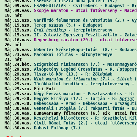
Máj.09.vas. 
CSEFUSZ a tiszta Duna partért (9.)
        
Máj.09.vas. 
ESZMEFUTTATÁS - Csillebérc - Budapest - R:
Máj.09.vas. 
Skopje maraton - utcai futóverseny - Maced
19. hét

Máj.15.szo. 
Várfürdő félmaraton és vátófutás (2.) - Gy
Máj.15.szo. 
Terep százas (5.) - Budapest
              
Máj.15.szo. 
Érdi hendikep
 - terepfutóverseny
          
Máj.15.szo. 
II. Zalavíz Egerszeg Feszti-vál-tó - Zalae
Máj.16.vas. 
Regensburg maraton (20.) - utcai futóverse
20. hét

Máj.26.vas. 
Wekerlei Székelykapu-futás  (8.) - Budapes
Máj.23.vas. 
Maconkai Tófutás - Bátonyterenye
          
21. hét

Máj.24.hét. 
Szigetközi Minimaraton (7.) - Mosonmagyaró
Máj.29.szo. 
Alsópetény Legénd Crossfutás - R. 
Futapest
Máj.29.szo. 
Tisza-tó kör (13.) - R: 
Zöldgömb
          
Máj.29.szo. 
Wink maraton és félmaraton (7.) - Siófok
 (
Máj.29.szo. 
Törökbálint hendikep - terepfutóverseny - 
Máj.29.szo. Fóti Futi                                 
Máj.29.szo. 
Négy Évszak maraton - Pusztaszabolcs - R: 
Máj.29.-30. 
Hegyek királya (12.) - Tarján - R: 
Sprint
 
Máj.29.-30. 
Békéscsaba - Arad - Békéscsaba - országúti
Máj.30.vas. 
Generali Futógála (7.) rakparti futás - Bu
Máj.30.vas. Dunavarsány félmaraton (6.) sík, utcai fut
Máj.30.vas. 
Keszthelyi kilométerek - R: Keszthelyi Kil
Máj.30.vas. 
Civil Római Futás (2.) - utcai futóverseny
Máj.30.vas. 
Dabasi Futónap (7.)
                       