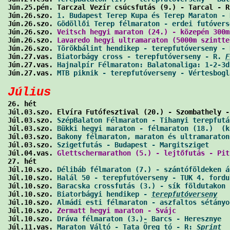
Jún.25.pén. Tarczal Vezír csúcsfutás (9.) - Tarcal - R
Jún.26.szo. 
1. Budapest Terep Kupa és Terep Maraton - 
Jún.26.szo. 
Gödöllői Terep félmaraton - erdei futóvers
Jún.26.szo. 
Veitsch hegyi maraton (24.) - közepén 300m
Jún.26.szo. 
Lavaredo hegyi ultramaraton (5000m szintte
Jún.26.szo. 
Törökbálint hendikep - terepfutóverseny - 
Jún.27.vas. 
Biatorbágy cross - terepfutóverseny - R. 
F
Jún.27.vas. 
Hajnalpír Félmaraton: Balatonaliga: 1-2-3d
Jún.27.vas. 
MTB piknik - terepfutóverseny - Vértesbogl
Július

26. hét

Júl.03.szo. Elvíra Futófesztival (20.) - Szombathely -
Júl.03.szo. 
SzépBalaton Félmaraton - Tihanyi terepfutá
Júl.03.szo. 
Bükki hegyi maraton - félmaraton (18.)  (k
Júl.03.szo. 
Bakony félmaraton, maraton és ultramaraton
Júl.03.szo. 
Szigetfutás - Budapest - Margitsziget
     
Júl.04.vas. 
Glettschermarathon (5.) - lejtőfutás - Pit
27. hét

Júl.10.szo. 
Délibáb félmaraton (7.) - szántóföldeken á
Júl.10.szo. 
Halál 50 - terepfutóverseny - TUK 4. fordu
Júl.10.szo. 
Baracska crossfutás (3.) - sík földutakon 
Júl.10.szo. 
Biatorbágyi hendikep - 
terepfutóverseny
   
Júl.10.szo. 
Almádi esti félmaraton - aszfaltos sétányo
Júl.10.szo. 
Zermatt hegyi maraton - Svájc
             
Júl.10.szo. 
Dráva félmaraton (3.)- Barcs - Heresznye
  
Júl.11.vas. 
Maraton Váltó - Tata Öreg tó - R: 
Sprint
  