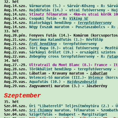
32. hét

Aug.14.szo. 
Vármaraton (5.) - Sárvár-Kőszeg - R: Sárvá
Aug.14.szo. 
Hajdúfutás (14.) - utcai futóverseny - Haj
Aug.14.szo. 
Stinatz félmaraton - 4km-es utcai körök 10
Aug.14.szo. 
Csopaki futás - R: 
Viking SE
              
Aug.14.szo. 
Biatorbágyi hendikep - 
terepfutóverseny
   
Aug.14.szo. 
Négy Évszak maraton - Pusztaszabolcs - R: 
33. hét

Aug.20.pén. Fenyves Futás (14.)- Komárom (korcsoportos
Aug.21.szo. 
Panoráma Kalandfutás (1.)- Révfülöp
       
Aug.21.szo. 
Érdi hendikep
 - terepfutóverseny
          
Aug.21.szo. 
Túri Kupa (8.)- utcai futóverseny - Mezőtú
Aug.22.vas. 
Sárkányi őrület (19.) - országúti szintes 
Aug.22.vas. 
Zebegény cross terepfutóverseny - R: 
Futap
34. hét

Aug.27.-29. 
Ultratrail du Mont Blanc (8.)- France - It
Aug.28.szo. 
Törökbálint hendikep - terepfutóverseny - 
Aug.28.szo. Lábatlan - Kravany maraton - 
Lábatlan
     
Aug.29.vas. 
Velencei-tó maraton (III.)- 
Velence
 (korcs
Aug.29.vas. 
Aquafutás (10.) - 
Hajduszoboszló
          
Aug.29.vas. Zagyvamenti maraton (3.) - Jászberény     
Szeptember

35. hét

Sze.04.szo. 
Úri "Libaterelő" Teljesítménytúra (2.) - Ú
Sze.04.szo. 
Sri Chinmoy
 maraton, félmaraton - Szombath
Sze.04.szo. 
Szigetfutás - Budapest - Margitsziget
     