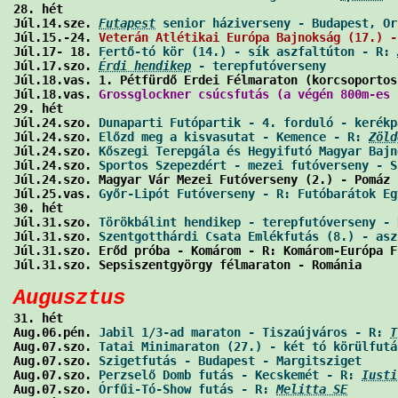
28. hét

Júl.14.sze. 
Futapest
 senior háziverseny - Budapest, Or
Júl.15.-24. 
Veterán Atlétikai Európa Bajnokság (17.) -
Júl.17- 18. 
Fertő-tó kör (14.) - sík aszfaltúton - R: 
Júl.17.szo. 
Érdi hendikep
 - terepfutóverseny
          
Júl.18.vas. 1. Pétfürdő Erdei Félmaraton (korcsoportos
Júl.18.vas. 
Grossglockner csúcsfutás (a végén 800m-es 
29. hét

Júl.24.szo. 
Dunaparti Futópartik - 4. forduló - kerékp
Júl.24.szo. 
Előzd meg a kisvasutat - Kemence - R: 
Zöld
Júl.24.szo. 
Kőszegi Terepgála és Hegyifutó Magyar Bajn
Júl.24.szo. 
Sportos Szepezdért - mezei futóverseny - S
Júl.24.szo. Magyar Vár Mezei Futóverseny (2.) - Pomáz 
Júl.25.vas. 
Győr-Lipót Futóverseny - R: Futóbarátok Eg
30. hét

Júl.31.szo. 
Törökbálint hendikep - terepfutóverseny - 
Júl.31.szo. 
Szentgotthárdi Csata Emlékfutás (8.) - asz
Júl.31.szo. Erőd próba - Komárom - R: Komárom-Európa F
Júl.31.szo. Sepsiszentgyörgy félmaraton - Románia     
Augusztus

31. hét

Aug.06.pén. 
Jabil 1/3-ad maraton - Tiszaújváros - R: 
T
Aug.07.szo. 
Tatai Minimaraton (27.) - két tó körülfutá
Aug.07.szo. 
Szigetfutás - Budapest - Margitsziget
     
Aug.07.szo. 
Perzselő Domb futás - Kecskemét - R: 
Iusti
Aug.07.szo. 
Órfűi-Tó-Show futás - R: 
Melitta SE
       