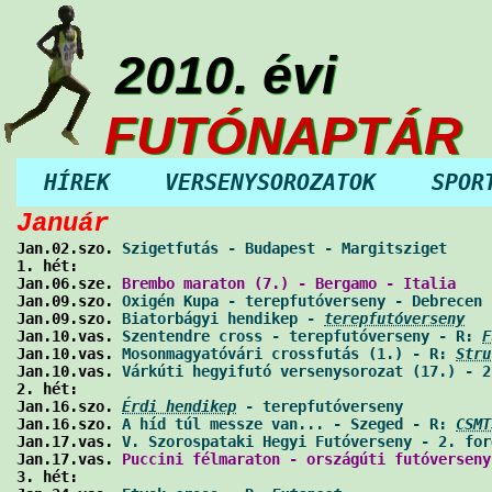
2010. évi
FUTÓNAPTÁR
HÍREK
VERSENYSOROZATOK
SPOR
Január

Jan.02.szo. 
Szigetfutás - Budapest - Margitsziget
     
1. hét:

Jan.06.sze. 
Brembo maraton (7.) - Bergamo - Italia
    
Jan.09.szo. 
Oxigén Kupa - terepfutóverseny - Debrecen 
Jan.09.szo. 
Biatorbágyi hendikep - 
terepfutóverseny
   
Jan.10.vas. 
Szentendre cross - terepfutóverseny - R: 
F
Jan.10.vas. 
Mosonmagyatóvári crossfutás (1.) - R: 
Stru
Jan.10.vas. 
Várkúti hegyifutó versenysorozat (17.) - 2
2. hét:

Jan.16.szo. 
Érdi hendikep
 - terepfutóverseny
          
Jan.16.szo. 
A híd túl messze van... - Szeged - R: 
CSMT
Jan.17.vas. 
V. Szorospataki Hegyi Futóverseny - 2. for
Jan.17.vas. 
Puccini félmaraton - országúti futóverseny
3. hét:
