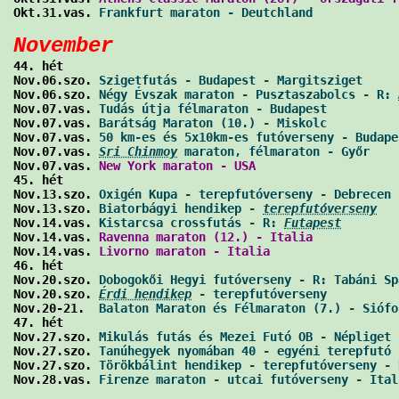
Okt.31.vas. 
Frankfurt maraton - Deutchland
            
November

44. hét

Nov.06.szo. 
Szigetfutás - Budapest - Margitsziget
     
Nov.06.szo. 
Négy Évszak maraton - Pusztaszabolcs - R: 
Nov.07.vas. 
Tudás útja félmaraton - Budapest
          
Nov.07.vas. 
Barátság Maraton (10.) - Miskolc
          
Nov.07.vas. 
50 km-es és 5x10km-es futóverseny - Budape
Nov.07.vas. 
Sri Chinmoy
 maraton, félmaraton - Győr
    
Nov.07.vas. 
New York maraton - USA
                    
45. hét

Nov.13.szo. 
Oxigén Kupa - terepfutóverseny - Debrecen 
Nov.13.szo. 
Biatorbágyi hendikep - 
terepfutóverseny
   
Nov.14.vas. 
Kistarcsa crossfutás - R: 
Futapest
        
Nov.14.vas. 
Ravenna maraton (12.) - Italia
            
Nov.14.vas. 
Livorno maraton - Italia
                  
46. hét

Nov.20.szo. 
Dobogokői Hegyi futóverseny - R: Tabáni Sp
Nov.20.szo. 
Érdi hendikep
 - terepfutóverseny
          
Nov.20-21.  
Balaton Maraton és Félmaraton (7.) - Siófo
47. hét

Nov.27.szo. 
Mikulás futás és Mezei Futó OB - Népliget 
Nov.27.szo. 
Tanúhegyek nyomában 40 - egyéni terepfutó 
Nov.27.szo. 
Törökbálint hendikep - terepfutóverseny - 
Nov.28.vas. 
Firenze maraton - utcai futóverseny - Ital