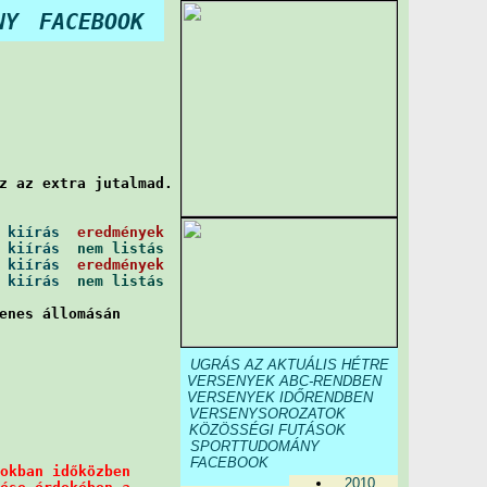
NY
FACEBOOK
z az extra jutalmad. 

 
kiírás
eredmények
 
kiírás
nem listás
 
kiírás
eredmények
 
kiírás
nem listás
enes állomásán 

UGRÁS AZ AKTUÁLIS HÉTRE
VERSENYEK ABC-RENDBEN
VERSENYEK IDŐRENDBEN
VERSENYSOROZATOK
KÖZÖSSÉGI FUTÁSOK
SPORTTUDOMÁNY
FACEBOOK
okban időközben 

2010