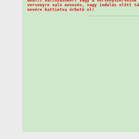
  beállt változásokért vagy a versenyszervezők 
  versenyre való nevezés, vagy indulás előtt tá
  nevére kattintva érhető el! 