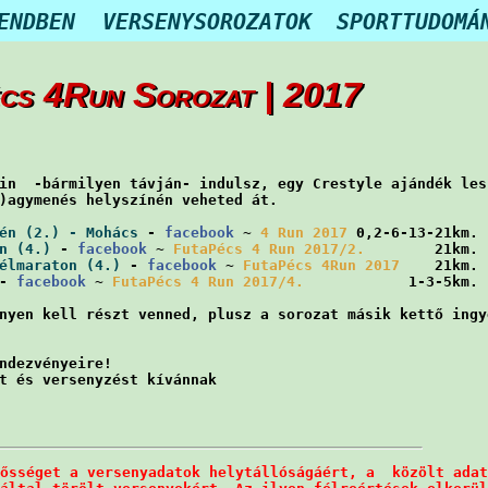
ENDBEN
VERSENYSOROZATOK
SPORTTUDOMÁ
cs 4Run Sorozat | 2017
in  -bármilyen távján- indulsz, egy Crestyle ajándék les
)agymenés helyszínén veheted át.

én (2.) - Mohács
 - 
facebook
 ~ 
4 Run 2017
 0,2-6-13-21km. 
n (4.)
 - 
facebook
 ~ 
FutaPécs 4 Run 2017/2.
        21km. 
élmaraton (4.)
 - 
facebook
 ~ 
FutaPécs 4Run 2017
    21km. 
- 
facebook
 ~ 
FutaPécs 4 Run 2017/4.
            1-3-5km. 
nyen kell részt venned, plusz a sorozat másik kettő ingy
ndezvényeire!

ősséget a versenyadatok helytállóságáért, a  közölt adat