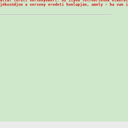
által törölt versenyekért. Az ilyen félreértések elkerül
jékozódjon a verseny eredeti honlapján, amely - ha van i